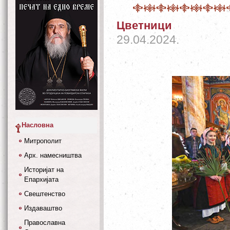
Цветници
29.04.2024.
Насловна
Митрополит
Арх. намесништва
Историјат на
Епархијата
Свештенство
Издаваштво
Православна