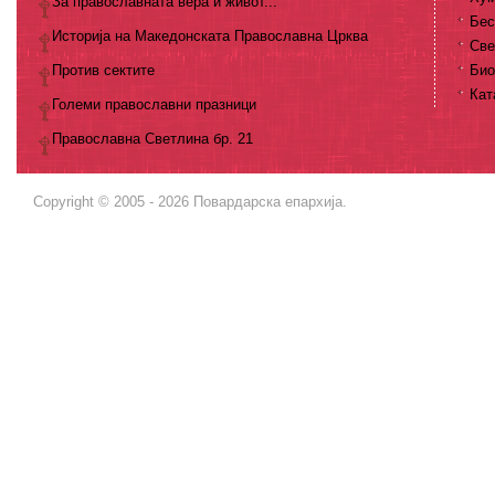
За православната вера и живот...
Бес
Историја на Македонската Православна Црква
Све
Против сектите
Био
Кат
Големи православни празници
Православна Светлина бр. 21
Copyright © 2005 - 2026 Повардарска епархија.