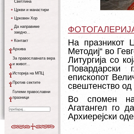
Светлина
Цркви и манастири
Црковен Хор
Да направиме
ФОТОГАЛЕРИЈ
заедно...
На празникот Ц
Контакт
Методиј“ во Гев
Архива
Литургија со к
За православната вера
и живот...
Повардарски 
Историја на МПЦ
епископот Велич
Против сектите
свештенство од 
Големи православни
Во спомен на
празници
Агатангел го д
Архиерејски од