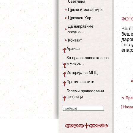
Светлина
Цркви и манастири
Црковен Хор
ФОТ
Да направиме
Во п
заедно...
беше
даро
Контакт
сосл
Архива
епарх
За православната вера
и живот...
Историја на МПЦ
Против сектите
Големи православни
празници
< Пре
[ Наза