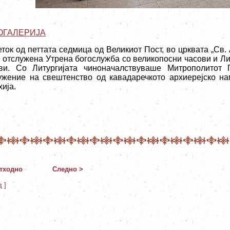
ОГАЛЕРИЈА
еток од петтата седмица од Великиот Пост, во црквата „Св.
 отслужена Утрена богослужба со великопосни часови и Ли
ви. Со Литургијата чиноначалствуваше Митрополитот П
ужение на свештенство од кавадаречкото архиерејско н
ија.
тходно
Следно >
д ]