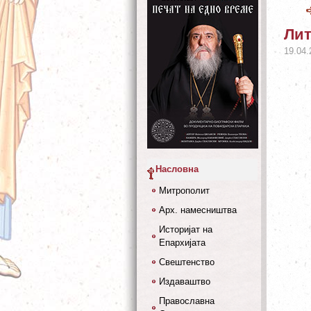
Лит
19.04.
Насловна
Митрополит
Арх. намесништва
Историјат на
Епархијата
Свештенство
Издаваштво
Православна