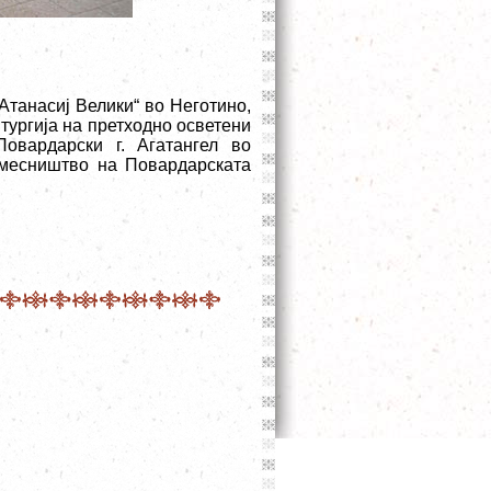
 Атанасиј Велики“ во Неготино,
тургија на претходно осветени
овардарски г. Агатангел во
амесништво на Повардарската