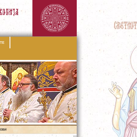
ТЕ
рови