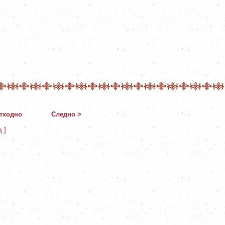
тходно
Следно >
д ]