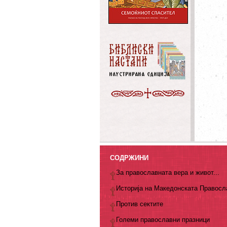
СОДРЖИНИ
За православната вера и живот...
Историја на Македонската Правосл
Против сектите
Големи православни празници