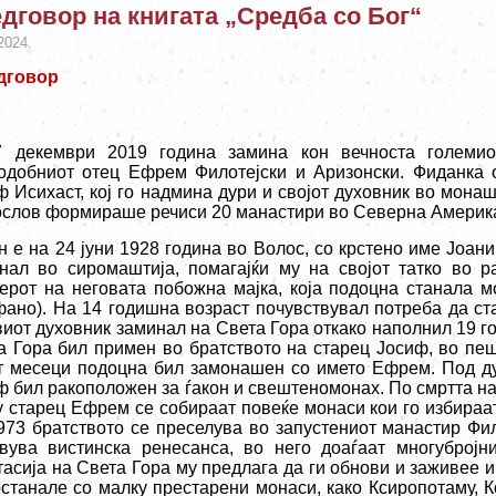
дговор на книгата „Средба со Бог“
2024.
дговор
 декември 2019 година замина кон вечноста големио
одобниот отец Ефрем Филотејски и Аризонски. Фиданка о
ф Исихаст, кој го надмина дури и својот духовник во монаш
ослов формираше речиси 20 манастири во Северна Америка
н е на 24 јуни 1928 година во Волос, со крстено име Јоани
нал во сиромаштија, помагајќи му на својот татко во р
ерот на неговата побожна мајка, која подоцна станала 
фано). На 14 годишна возраст почувствувал потреба да ст
виот духовник заминал на Света Гора откако наполнил 19 г
а Гора бил примен во братството на старец Јосиф, во пеш
т месеци подоцна бил замонашен со името Ефрем. Под ду
ф бил ракоположен за ѓакон и свештеномонах. По смртта на
у старец Ефрем се собираат повеќе монаси кои го избираат
973 братството се преселува во запустениот манастир Фил
вува вистинска ренесанса, во него доаѓаат многуброј
тасија на Света Гора му предлага да ги обнови и заживее и
останале со малку престарени монаси, како Ксиропотаму, К