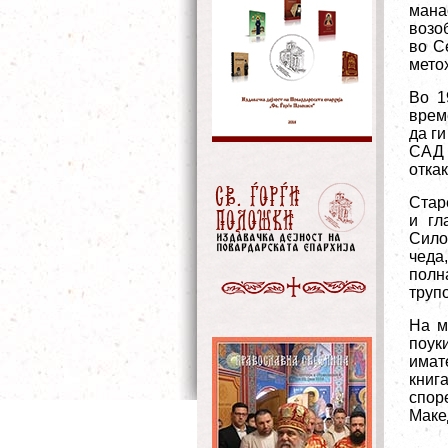
мана
возо
во С
мето
Во 1
време
да ги
САД 
отка
Стар
и гл
Сило
чеда
полн
трупо
На м
поуки
имат
книг
спор
Маке