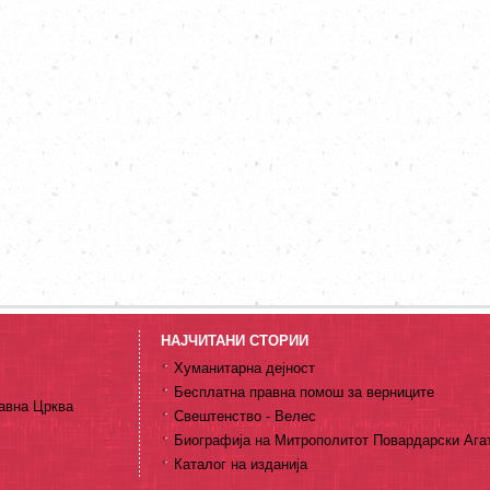
НАЈЧИТАНИ СТОРИИ
Хуманитарна дејност
Бесплатна правна помош за верниците
авна Црква
Свештенство - Велес
Биографија на Митрополитот Повардарски Ага
Каталог на изданија