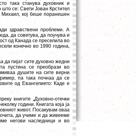
сто така станува духовник и
 што се: Свети Јован Крстител
л Михаил, кој беше поранешен
ади здравствени проблеми. А
еда, да советува, да поучува и
ност од Канада се преселила во
есели конечно во 1990 година,
аа да пијат сите духовно жедни
ата пустина се преобрази во
измиваа душите на сите верни
ример, па така почнаа да се
овите од Евангелието: Каде е
реку книгите „Духовно-отечки
неколку години. Книгата која ја
ховниот живот. Посакувам оваа
прочита, да учиме и да живееме
диме негови наследници и во