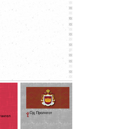
Од Прологот
тангел