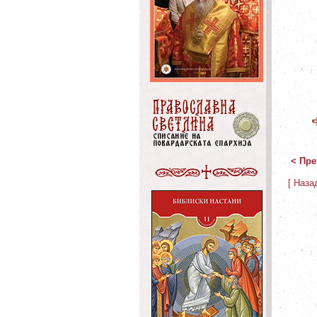
< Пре
[ Наза