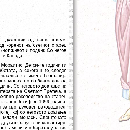
т духовник од наше време,
д коренот на светиот старец
киот живот и подвиг. Со негов
 и Канада.
 Мораитис. Детските години ги
аботата, а секогаш го следел
монахиња, со името Теофанија
ане монах, но со благослов од
одини. Со неговото доаѓање на
терата на Светиот Претеча, а
ховно раководство на старец
 старец Јосиф во 1959 година,
 за свој духовен раководител.
отеј, кој со неговото доаѓање
ни млади монаси. Свештената
 другите запустени манастири,
онстамониту и Каракалу, и тие