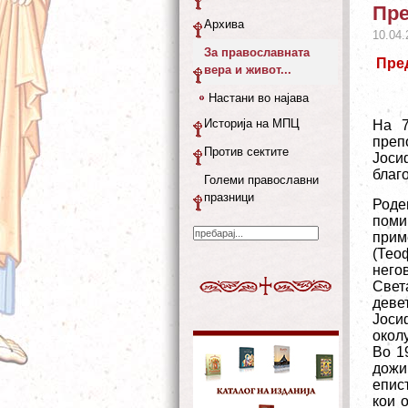
Пре
Архива
10.04.
За православната
Пре
вера и живот...
Настани во најава
Историја на МПЦ
На 7
преп
Против сектите
Јоси
благ
Големи православни
празници
Роде
поми
прим
(Тео
него
Свет
деве
Јоси
окол
Во 1
дожи
епис
кои 