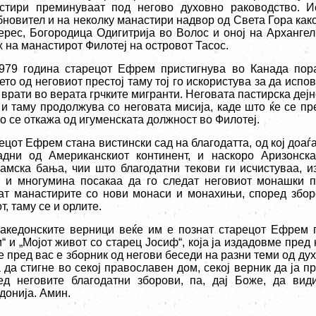
стири преминуваат под негово духовно раководство. И
бновител и на неколку манастири надвор од Света Гора како
ерес, Богородица Одигитрија во Волос и оној на Арханге
х на манастирот Филотеј на островот Тасос.
979 година старецот Ефрем пристигнува во Канада пор
то од неговиот престој таму тој го искористува за да испов
 врати во верата грчките мигранти. Неговата пастирска деј
и таму продолжува со неговата мисија, каде што ќе се пр
ко се откажа од игуменската должност во Филотеј.
ецот Ефрем стана вистински сад на благодатта, од кој доаѓ
адни од Американскиот континент, и наскоро Аризонск
амска бања, чии што благодатни текови ги исчистуваа, 
, и многумина посакаа да го следат неговиот монашки п
ат манастирите со нови монаси и монахињи, според збор
т, таму се и орлите.
акедонските верници веќе им е познат старецот Ефрем п
“ и „Мојот живот со старец Јосиф“, која ја издадовме пред 
е пред вас е зборник од негови беседи на разни теми од ду
а да стигне во секој православен дом, секој верник да ја 
ед неговите благодатни зборови, па, дај Боже, да ви
донија. Амин.