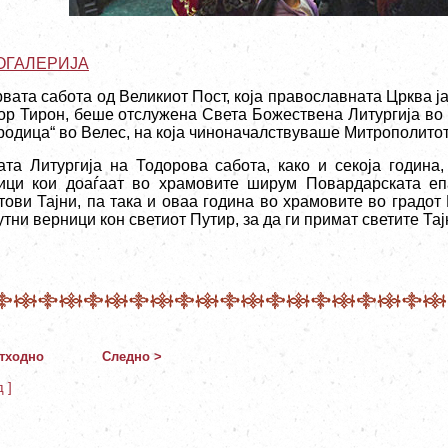
ОГАЛЕРИЈА
рвата сабота од Великиот Пост, која православната Црква ј
ор Тирон, беше отслужена Света Божествена Литургија во 
родица“ во Велес, на која чиноначалствуваше Митрополитот 
ата Литургија на Тодорова сабота, како и секоја година,
ици кои доаѓаат во храмовите ширум Повардарската еп
тови Тајни, па така и оваа година во храмовите во градот 
тни верници кон светиот Путир, за да ги примат светите Тај
тходно
Следно >
д ]