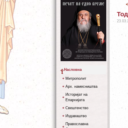
Тод
23.03.
Насловна
Митрополит
Арх. намесништва
Историјат на
Епархијата
Свештенство
Издаваштво
Православна