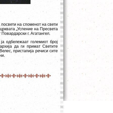
а посвети на споменот на свети
црквата „Успение на Пресвета
Повардарски г. Агатангел.
 ја одбележаат големиот број
архија да ги примат Светите
Велес, пристапија речиси сите
ни.