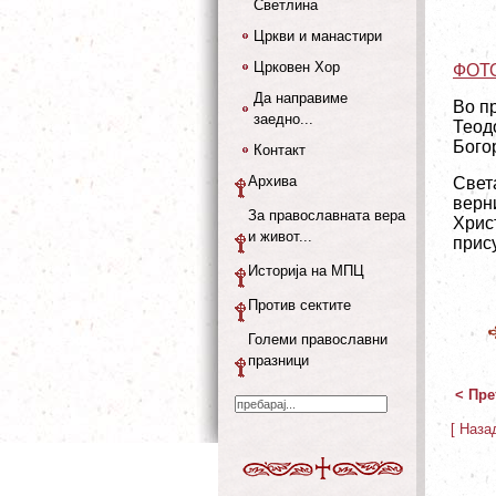
Светлина
Цркви и манастири
Црковен Хор
ФОТ
Да направиме
Во п
заедно...
Теод
Бого
Контакт
Архива
Свет
верн
За православната вера
Хрис
и живот...
прису
Историја на МПЦ
Против сектите
Големи православни
празници
< Пре
[ Наза