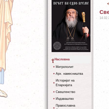
Све
14.02.
Насловна
Митрополит
Арх. намесништва
Историјат на
Епархијата
Свештенство
Издаваштво
Православна