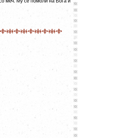
со меч. Му се помоли на Бога и