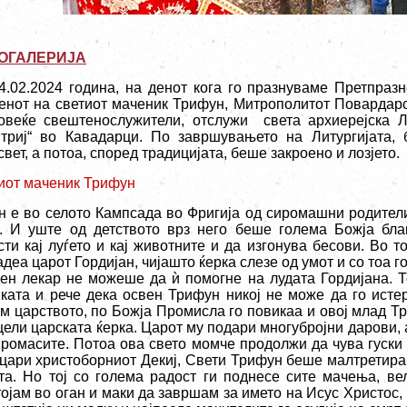
ОГАЛЕРИЈА
4.02.2024 година, на денот кога го празнуваме Претпразн
енот на светиот маченик Трифун, Митрополитот Повардарск
овеќе свештенослужители, отслужи света архиерејска Ли
триј“ во Кавадарци. По завршувањето на Литургијата,
вет, а потоа, според традицијата, беше закроено и лозјето.
иот маченик Трифун
н е во селото Кампсада во Фригија од сиромашни родители
и. И уште од детството врз него беше голема Божја бл
сти кај луѓето и кај животните и да изгонува бесови. Во 
деа царот Гордијан, чијашто ќерка слезе од умот и со тоа г
ен лекар не можеше да ѝ помогне на лудата Гордијана. 
јката и рече дека освен Трифун никој не може да го ист
м царството, по Божја Промисла го повикаа и овој млад Тр
цели царската ќерка. Царот му подари многубројни дарови, 
иромасите. Потоа ова свето момче продолжи да чува гуски 
ацари христоборниот Декиј, Свети Трифун беше малтретира
та. Но тој со голема радост ги поднесе сите мачења, вел
ојам во оган и маки да завршам за името на Исус Христос, 