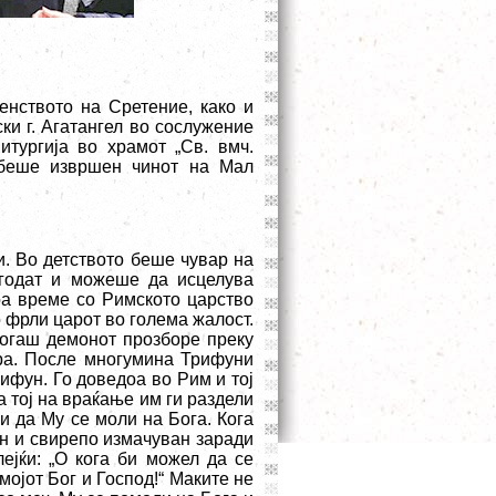
енството на Сретение, како и
и г. Агатангел во сослужение
тургија во храмот „Св. вмч.
 беше извршен чинот на Мал
. Во детството беше чувар на
агодат и можеше да исцелува
тоа време со Римското царство
о фрли царот во голема жалост.
Тогаш демонот прозборе преку
ера. После многумина Трифуни
ифун. Го доведоа во Рим и тој
а тој на враќање им ги раздели
и да Му се моли на Бога. Кога
н и свирепо измачуван заради
ејќи: „О кога би можел да се
мојот Бог и Господ!“ Маките не