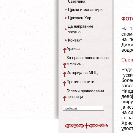
Светлина
Цркви и манастири
Црковен Хор
ФОТ
Да направиме
На 1
заедно...
спом
на п
Контакт
Дими
Архива
водос
За православната вера
Свет
и живот...
Роде
Историја на МПЦ
гуск
боле
Против сектите
завла
Ниед
Големи православни
дево
празници
ширу
ја ис
на с
се з
Хрис
удост