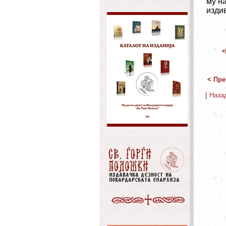
му на
изди
< Пре
[ Наза