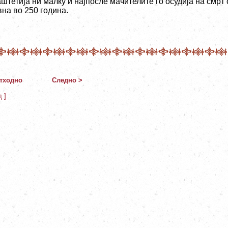
штетија ни малку и најпосле мачителите го осудија на смрт 
вна во 250 година.
тходно
Следно >
д ]