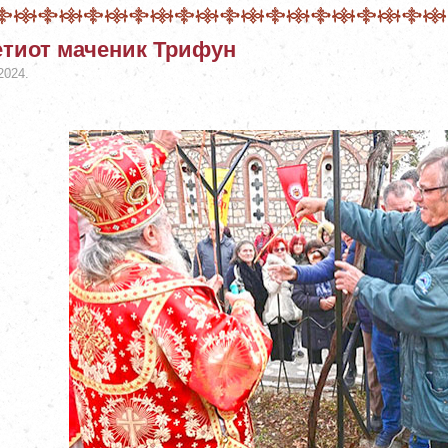
тиот маченик Трифун
2024.