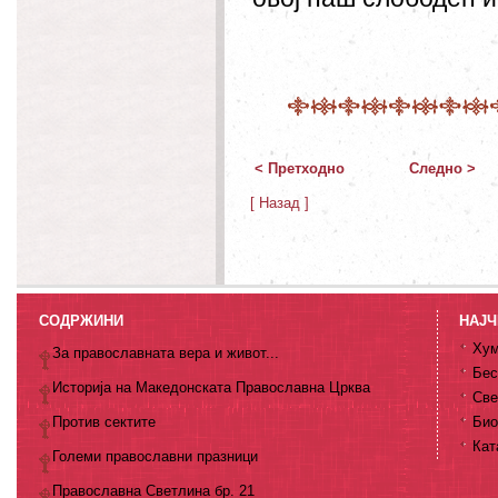
< Претходно
Следно >
[ Назад ]
СОДРЖИНИ
НАЈЧ
Хум
За православната вера и живот...
Бес
Историја на Македонската Православна Црква
Све
Против сектите
Био
Кат
Големи православни празници
Православна Светлина бр. 21