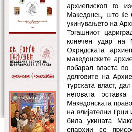
архиепископ го из
Македонец, што ќе 
укинувањето на Архи
Тогашниот царигра
конечен удар на 
Охридската архиеп
македонските архие
побарал власта во 
долговите на Архие
турската власт, да
неговата оставка
Македонската право
на влијателни Грци 
била укината Маке
епархии се присо