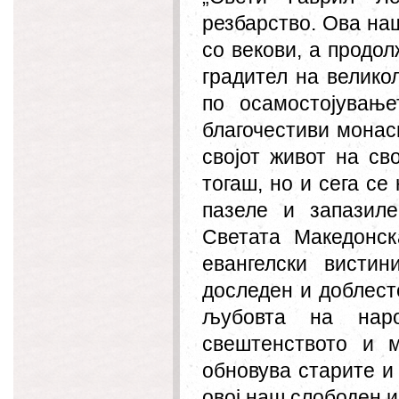
резбарство. Ова на
со векови, а продо
градител на велико
по осамостојувањ
благочестиви монас
својот живот на св
тогаш, но и сега се
пазеле и запазил
Светата Македонск
евангелски вистин
доследен и доблесте
љубовта на наро
свештенството и 
обновува старите и
овој наш слободен и