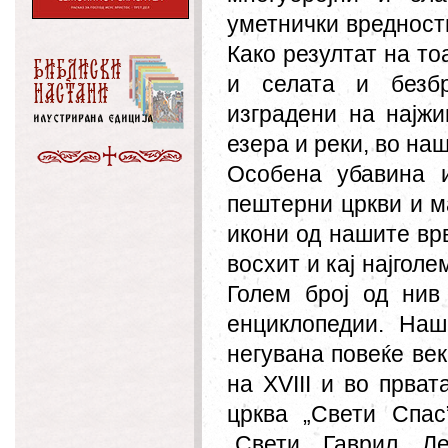
уметнички вредност
Како резултат на то
и селата и безбр
изградени на најжи
езера и реки, во на
Особена убавина и
пештерни цркви и м
икони од нашите вр
восхит и кај најгол
Голем број од нив
енциклопедии. Наш
негувана повеќе веко
на XVIII и во прват
црква „Свети Спас
„Свети Гаврил Ле