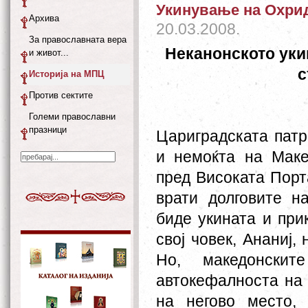
Укинување на Охрид
Архива
20.03.2008.
За православната вера
Неканонското уки
и живот...
с
Историја на МПЦ
Против сектите
Големи православни
празници
Цариградската патр
и немоќта на Маке
пред Високата Порт
врати долговите н
биде укината и при
свој човек, Ананиј,
Но, македонски
автокефалноста на 
на негово место, 