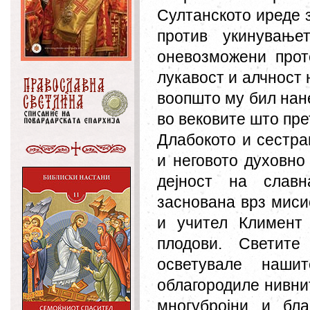
Султанското иреде 
против укинување
оневозможени прот
лукавост и алчност 
воопшто му бил нан
во вековите што прет
Длабокото и сестра
и неговото духовно
дејност на славн
заснована врз миси
и учител Климент 
плодови. Светите
осветувале наши
облагородиле нивни
многубројни и бл