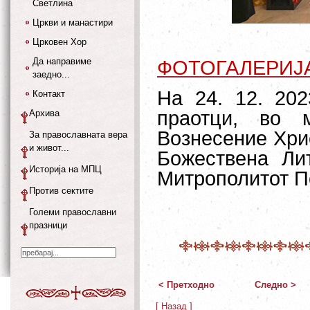
Светлина
Цркви и манастири
Црковен Хор
Да направиме
ФОТОГАЛЕРИЈ
заедно...
На 24. 12. 202
Контакт
праотци, во 
Архива
Вознесение Хрис
За православната вера
и живот...
Божествена Лит
Историја на МПЦ
Митрополитот По
Против сектите
Големи православни
празници
< Претходно
Следно >
[ Назад ]