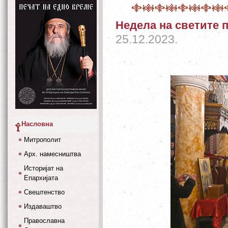
Недела на светите 
25.12.2023.
Насловна
Митрополит
Арх. намесништва
Историјат на
Епархијата
Свештенство
Издаваштво
Православна