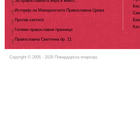
За православната вера и живот...
Бес
Историја на Македонската Православна Црква
Све
Против сектите
Био
Кат
Големи православни празници
Православна Светлина бр. 21
Copyright © 2005 - 2026 Повардарска епархија.