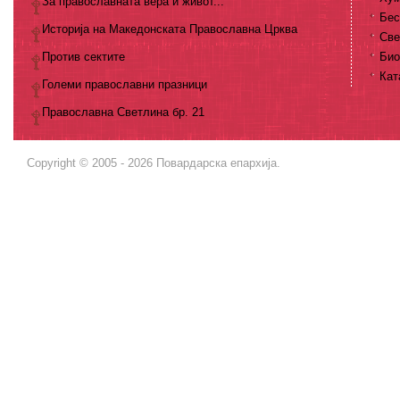
За православната вера и живот...
Бес
Историја на Македонската Православна Црква
Све
Против сектите
Био
Кат
Големи православни празници
Православна Светлина бр. 21
Copyright © 2005 - 2026 Повардарска епархија.