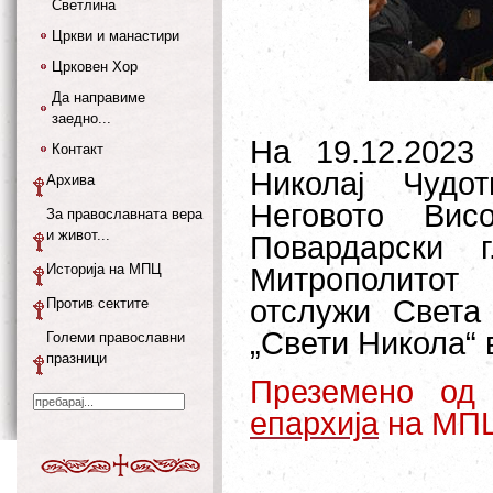
Светлина
Цркви и манастири
Црковен Хор
Да направиме
заедно...
На 19.12.2023
Контакт
Николај Чудот
Архива
Неговото Висо
За православната вера
и живот...
Повардарски 
Историја на МПЦ
Митрополитот К
отслужи Света
Против сектите
„Свети Никола“ 
Големи православни
празници
Преземено о
епархија
на МП