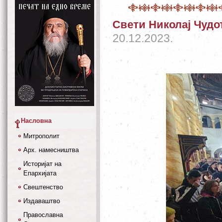
Свети Николај Чудо
20.12.2023.
Насловна
Митрополит
Арх. намесништва
Историјат на
Епархијата
Свештенство
Издаваштво
Православна