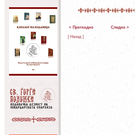
< Претходно
Следно >
[ Назад ]