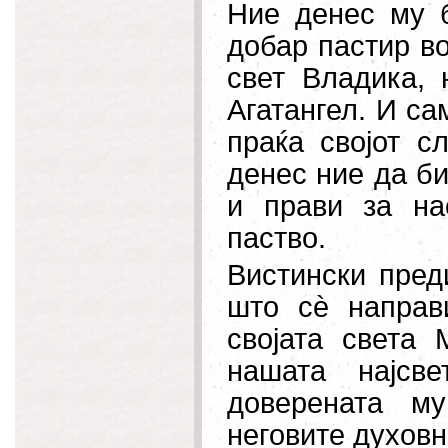
Ние денес му 
добар пастир в
свет Владика, 
Агатангел. И са
праќа својот с
денес ние да би
и прави за на
паство.
Вистински пред
што сѐ направ
својата света 
нашата најсве
доверената му
неговите духовн