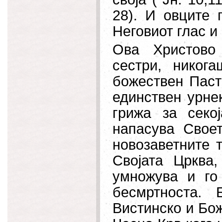
28). И овците 
Неговиот глас и о
Ова Христово
сестри, никог
божествен Паст
единствен урнек
грижа за секо
напасува Своет
новозаветните т
Својата Црква,
умножува и го
бесмртноста.
Вистинско и Бож