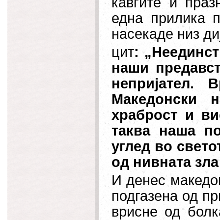
кавгите и праз
една прилика 
насекаде низ ди
цит
: „Неединст
наши предавст
непријател. 
Македонски н
храброст и ви
таква наша п
углед во свето
од нивната зла
И денес македо
подгазена од пр
врисне од болк