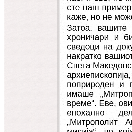
сте наш пример 
каже, но не мож
Затоа, вашите
хроничари и б
сведоци на док
накратко вашиот
Света Македонс
архиепископиј
поприроден и 
имаше „Митроп
време“. Еве, ов
епохално дел
„Митрополит А
мисија“, во ко