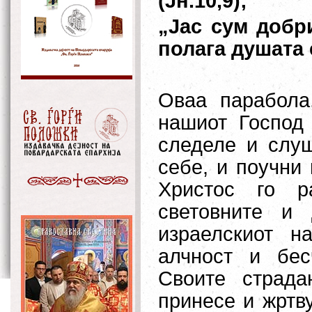
(Јн.10,9);
„Јас сум добр
полага душата с
Оваа парабола
нашиот Господ
следеле и слуш
себе, и поучни
Христос го р
световните и
израелскиот н
алчност и бес
Своите страд
принесе и жртву