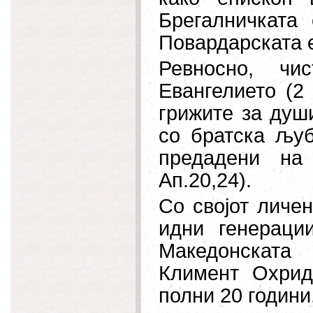
Брегалничката 
Повардарската е
Ревносно, чи
Евангелието (2 
грижите за души
со братска љуб
предадени на
Ап.20,24).
Со својот личе
идни генераци
Македонската 
Климент Охрид
полни 20 години