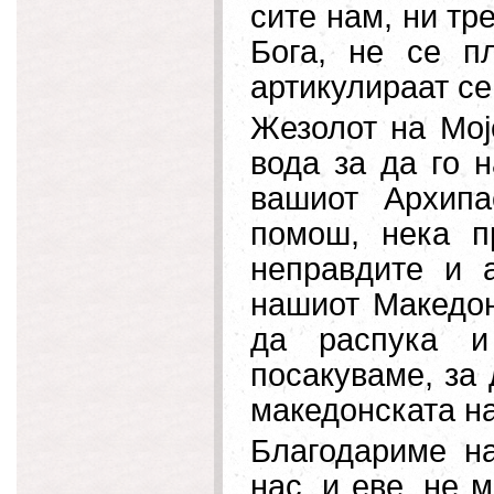
сите нам, ни тр
Бога, не се п
артикулираат се
Жезолот на Мој
вода за да го н
вашиот Архипа
помош, нека п
неправдите и 
нашиот Македон
да распука и
посакуваме, за 
македонската н
Благодариме н
нас, и еве, не 