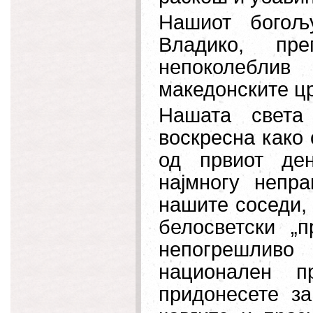
Нашиот богољ
Владико, пре
непоколебли
македонските ц
Нашата света
воскресна како 
од првиот ден
најмногу непр
нашите соседи,
белосветски „п
непогрешливо
национален п
придонесете з