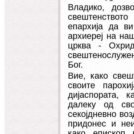
Владико, дозв
свештенствот
епархија да ви
архиереј на на
црква - Охрид
свештенослуже
Бог.
Вие, како свеш
своите парохи
дијаспората, 
далеку од сво
секојдневно воз
придонес и неи
како епископ 