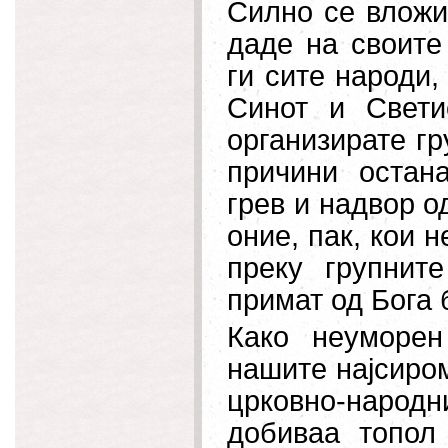
Силно се вложив
даде на своите
ги сите народи,
Синот и Свети
организирате гр
причини остан
грев и надвор о
оние, пак, кои н
преку групнит
примат од Бога 
Како неуморен
нашите најсиро
црковно-народ
добиваа топол