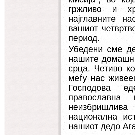
гржливо и х
најглавните н
вашиот четвртв
период.
Убедени сме де
нашите домашни
срца. Четиво к
меѓу нас живее
Господова ед
православна 
неизбришлив
национална ист
нашиот дедо Ага