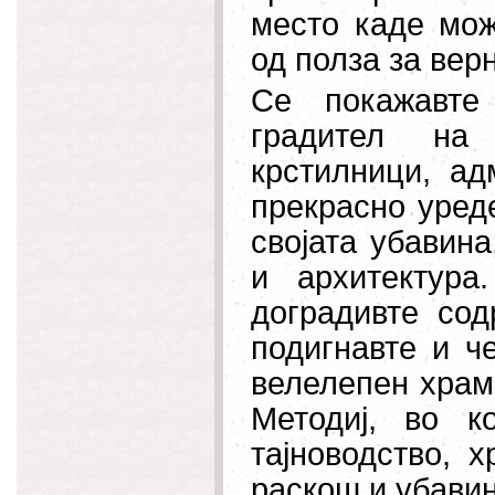
место каде мож
од полза за вер
Се покажавте
градител на 
крстилници, ад
прекрасно уред
својата убавина
и архитектур
доградивте сод
подигнавте и ч
велелепен храм
Методиј, во к
тајноводство, х
раскош и убавин