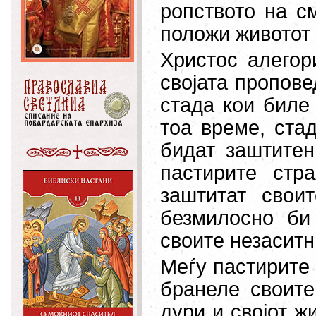
ропството на см
положи животот 
Христос алегор
својата пропове
стада кои биле
тоа време, ста
бидат заштитен
пастирите стр
заштитат свои
безмилосно би
своите незаситн
Меѓу пастирите
бранеле своите
дури и својот ж