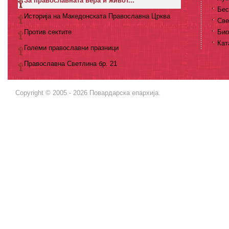
За православната вера и живот...
Бес
Историја на Македонската Православна Црква
Све
Против сектите
Био
Кат
Големи православни празници
Православна Светлина бр. 21
Copyright © 2005 - 2026 Повардарска епархија.