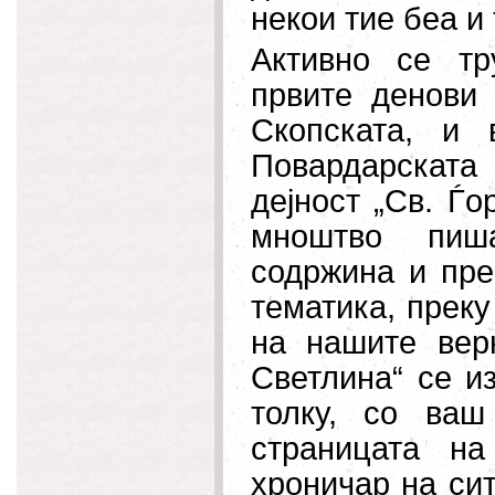
некои тие беа и
Активно се тр
првите денови
Скопската, и 
Повардарската 
дејност „Св. Ѓ
мноштво пиш
содржина и пре
тематика, преку
на нашите вер
Светлина“ се и
толку, со ваш
страницата на
хроничар на сит