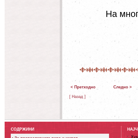
На мног
< Претходно
Следно >
[ Назад ]
СОДРЖИНИ
НАЈЧ
Хум