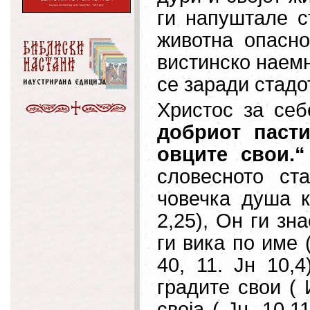
ги напуштале с
животна опасно
вистинско наемн
се заради стадо
Христос за себ
добриот пасти
овците свои.“ 
словесното ст
човечка душа к
2,25), Он ги зна
ги вика по име (
40, 11. Јн 10,4
градите свои ( 
своја ( Јн. 10,1