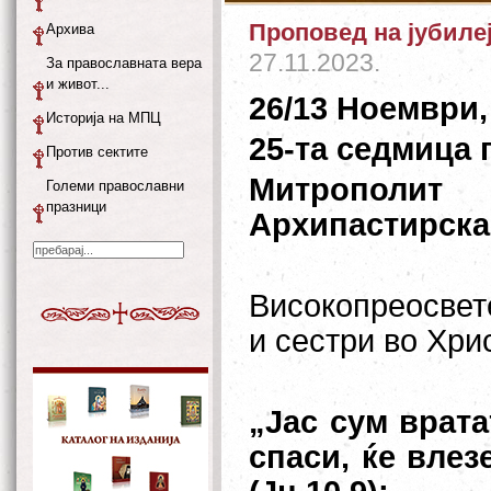
Проповед на јубиле
Архива
27.11.2023.
За православната вера
и живот...
26/13 Ноември,
Историја на МПЦ
25-та седмица 
Против сектите
Митрополи
Големи православни
празници
Архипастирска
Високопреосвете
и сестри во Хри
„
Јас сум врата
спаси, ќе влез