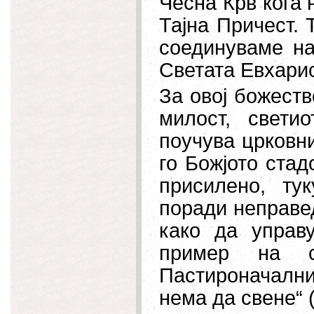
Чесна Крв кога 
Тајна Причест. 
соединуваме на
Светата Евхарис
За овој божест
милост, свети
поучува црковни
го Божјото стад
присилено, ту
поради неправед
како да управу
пример на с
Пастироначални
нема да свене“ (