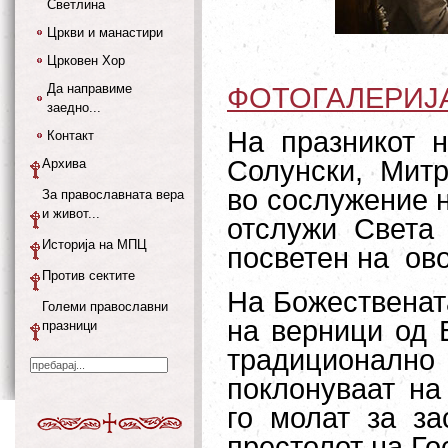
Светлина
Цркви и манастири
Црковен Хор
Да направиме
ФОТОГАЛЕРИЈ
заедно...
На празникот н
Контакт
Солунски, Митр
Архива
во сослужение н
За православната вера
и живот...
отслужи Света 
Историја на МПЦ
посветен на ово
Против сектите
На Божествената
Големи православни
на верници од 
празници
традиционално
поклонуваат на
го молат за з
престолот на Го