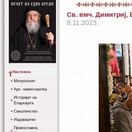
Св. вмч. Димитриј,
8.11.2023.
Насловна
Митрополит
Арх. намесништва
Историјат на
Епархијата
Свештенство
Издаваштво
Православна