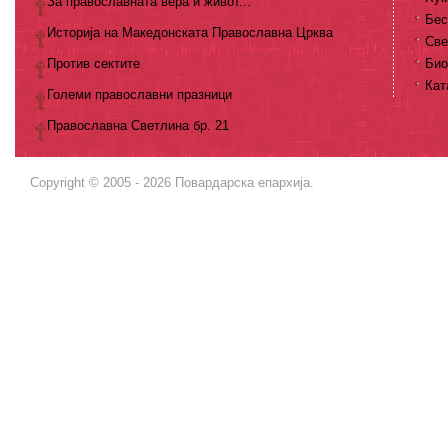
За православната вера и живот...
Бес
Историја на Македонската Православна Црква
Све
Против сектите
Био
Кат
Големи православни празници
Православна Светлина бр. 21
Copyright © 2005 - 2026 Повардарска епархија.