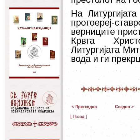
На Литургијата
протоереј-ст
верниците прист
Крвта Хрис
Литургијата Мит
вода и ги прекр
< Претходно
Следно >
[ Назад ]