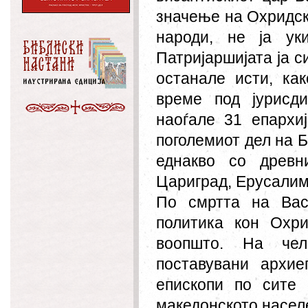
значење на Охридск
народи, не ја ук
Патријаршијата ја с
останале исти, ка
време под јурисди
наоѓале 31 епархи
поголемиот дел на Б
еднакво со древн
Цариград, Ерусалим,
По смртта на Васи
политика кон Охри
воопшто. На чел
поставувани архие
епископи по сите
македонското насел