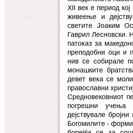
XII век е период ко
живеење и дејств
светите Јоаким Ос
Гаврил Лесновски. 
патоказ за македон
преподобни оци и п
нив се собирале п
монашките братств
девет века се мол
православни христи
Средновековниот пе
погрешни учења 
дејствувале бројни 
Богомилите - форми
борејќи се за соц