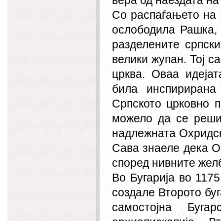
вера од наездата на
Со распаѓањето на В
ослободила Рашка,
разделените српски
велики жупан. Тој с
црква. Оваа идеја
била инспирирана
Српското црковно 
можело да се реши
надлежната Охридск
Сава знаеле дека О
според нивните жел
Во Бугарија во 117
создале Второто буг
самостојна Буга