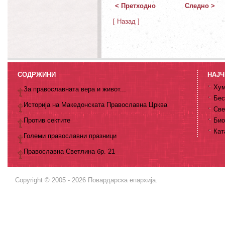
< Претходно
Следно >
[ Назад ]
СОДРЖИНИ
НАЈЧ
Хум
За православната вера и живот...
Бес
Историја на Македонската Православна Црква
Све
Против сектите
Био
Кат
Големи православни празници
Православна Светлина бр. 21
Copyright © 2005 - 2026 Повардарска епархија.