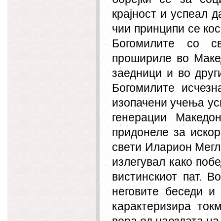
крајност и успеал 
чии принципи се кос
Богомилите со св
прошириле во Маке
заедници и во друг
Богомилите исчезн
изопачени учења ус
генерации Македо
придонеле за иско
свети Иларион Мегле
излегувал како побе
вистинскиот пат. В
неговите беседи и
карактеризира ток