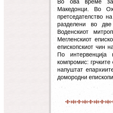
Во ова време за
Македонци. Во Ох
претседателство на
разделени во две
Воденскиот митроп
Мегленскиот еписк
епископскиот чин н
По интервенција 
компромис: грчките 
напуштат епархиит
домородни епископи