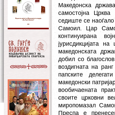
Македонска држав
самостојна Црква
седиште се наоѓало
Самоил. Цар Само
континуирана во
јурисдикцијата на
македонската држа
добил со благослов
воздигната на ранг
папските делегат
македонски патријар
вообичаената прак
своите црковни ве
миропомазал Самои
Преспа е пренесе