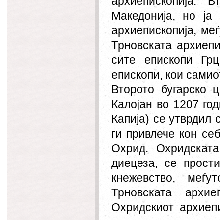
архиепископија. 
Македонија, но ја
архиепископија, ме
Трновската архиепи
сите епископи Гр
епископи, кои самио
Второто бугарско 
Калојан во 1207 го
Капија) се утврдил 
ги привлече кон се
Охрид. Охридската
диецеза, се прост
кнежевство, меѓу
Трновската архи
Охридскиот архиеп