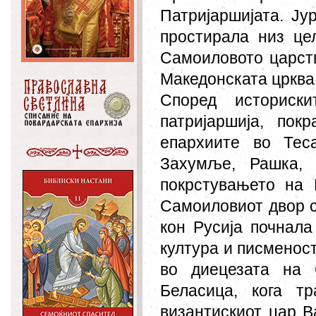
Патријаршијата. Ју
простирала низ це
Самоиловото царств
Македонската црква
Според историск
патријаршија, пок
епархиите во Теса
Захумље, Рашка, 
покрстувањето на 
Самоиловиот двор с
кон Русија почнала
култура и писменост
во диецезата на 
Беласица, кога т
византискиот цар Ва