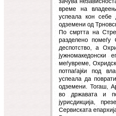
зачува независност
време на владеењ
успеала кон себе 
одземени од Трновс
По смртта на Стрез
разделено помеѓу 
деспотство, а Охр
јужномакедонски 
меѓувреме, Охридск
потпаѓајќи под вл
успеала да поврат
одземени. Тогаш, 
во државата и по
јурисдикција, пре
Сервиската епархиј