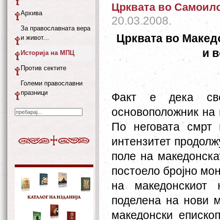
Црквата во Самоил
Архива
20.03.2008.
За православната вера
Црквата во Макед
и живот...
и 
Историја на МПЦ
Против сектите
Големи православни
празници
Факт е дека све
основоположник на 
По неговата смрт
интензитет продолжу
поле на македонска
постоело бројно мон
на македонскиот 
поделена на нови м
македонски еписко