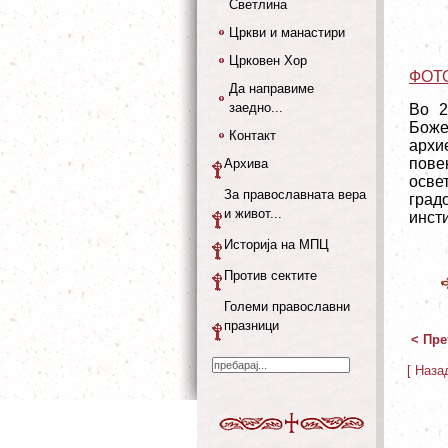
Светлина
Цркви и манастири
Црковен Хор
ФОТ
Да направиме
заедно...
Во 2
Боже
Контакт
архи
пове
Архива
осве
За православната вера
град
и живот...
инст
Историја на МПЦ
Против сектите
Големи православни
празници
< Пре
[ Наза