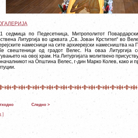
ОГАЛЕРИЈА
1 седмица по Педесетница, Митрополитот Повардарски 
ствена Литургија во црквата „Св. Јован Крстител“ во Вел
ерејските намесници на сите архиерејски намесништва на П
ќе свештеници од градот Велес. На оваа Литургија 
тувањето на овој храм. На Литургијата молитвено присуству
оначалникот на Општина Велес, г-дин Марко Колев, како и п
итуции.
тходно
Следно >
д ]