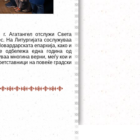
г. Агатангел отслужи Света
ес. На Литургијата сослужуваа
овардарската епархија, како и
се одбележа една година од
ваа многина верни, меѓу кои и
ретставници на повеќе градски