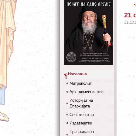
21 
31.10.
Насловна
Митрополит
Арх. намесништва
Историјат на
Епархијата
Свештенство
Издаваштво
Православна