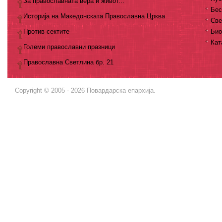
За православната вера и живот...
Бес
Историја на Македонската Православна Црква
Све
Против сектите
Био
Кат
Големи православни празници
Православна Светлина бр. 21
Copyright © 2005 - 2026 Повардарска епархија.