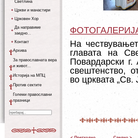
Светлина
Цркви и манастири
Црковен Хор
Да направиме
ФОТОГАЛЕРИЈ
заедно...
На чествувањет
Контакт
главата на Св
Архива
Повардарски г. 
За православната вера
и живот...
свештенство, о
Историја на МПЦ
во црквата „Св.
Против сектите
Големи православни
празници
< Претходно
Следно >