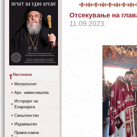
Отсекување на глав
11.09.2023.
Насловна
Митрополит
Арх. намесништва
Историјат на
Епархијата
Свештенство
Издаваштво
Православна