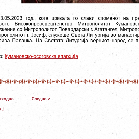
3.05.2023 год., кога црквата го слави споменот на пр
вото Високопреосвештенство Митрополитот Кумановск
ужение со Митрополитот Повардарски г. Агатангел, Митроп
трополитот г. Јосиф, служеше Света Литургија во манасти
рива Паланка. На Светата Литургија верниот народ се п
.
р:
Кумановско-осоговска епархија
тходно
Следно >
д ]