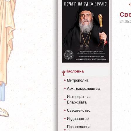
Све
24.05.
Насловна
Митрополит
Арх. намесништва
Историјат на
Епархијата
Свештенство
Издаваштво
Православна