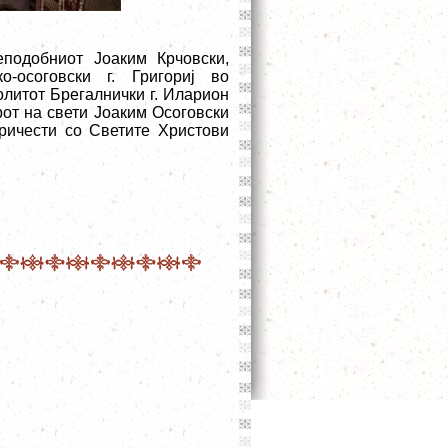
еподобниот Јоаким Крчовски,
о-осоговски г. Григориј во
олитот Брегалнички г. Иларион
рот на свети Јоаким Осоговски
ричести со Светите Христови