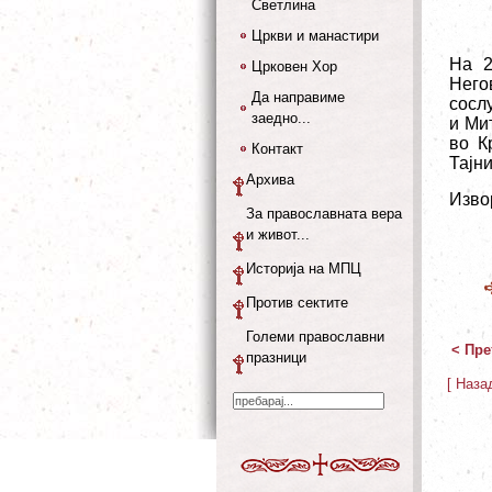
Светлина
Цркви и манастири
На 2
Црковен Хор
Него
Да направиме
сосл
заедно...
и Ми
во К
Контакт
Тајни
Архива
Изво
За православната вера
и живот...
Историја на МПЦ
Против сектите
Големи православни
< Пре
празници
[ Наза