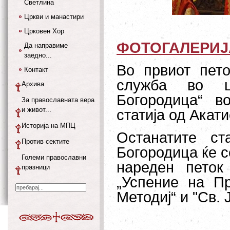
Светлина
Цркви и манастири
Црковен Хор
ФОТОГАЛЕРИЈ
Да направиме
заедно...
Во првиот пет
Контакт
служба во ц
Архива
Богородица“ в
За православната вера
и живот...
статија од Акат
Историја на МПЦ
Останатите ст
Против сектите
Богородица ќе с
Големи православни
нареден петок
празници
„Успение на Пр
Методиј“ и "Св. 