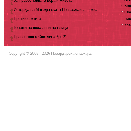
За православната вера и живот...
Бес
Историја на Македонската Православна Црква
Све
Против сектите
Био
Кат
Големи православни празници
Православна Светлина бр. 21
Copyright © 2005 - 2026 Повардарска епархија.