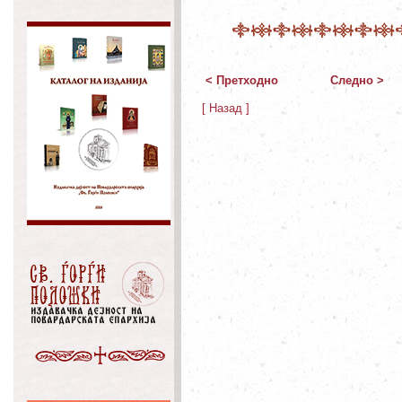
< Претходно
Следно >
[ Назад ]