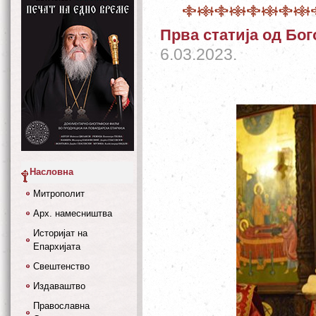
Прва статија од Бо
6.03.2023.
Насловна
Митрополит
Арх. намесништва
Историјат на
Епархијата
Свештенство
Издаваштво
Православна