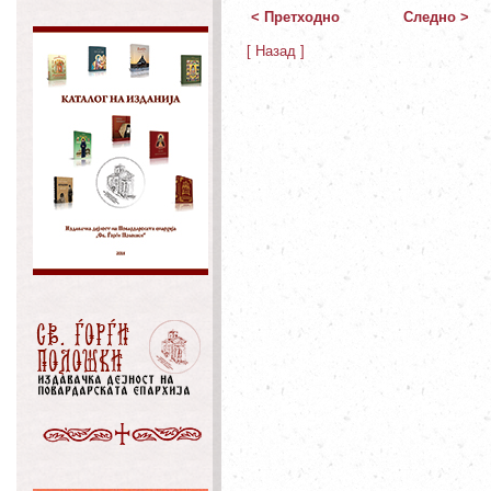
< Претходно
Следно >
[ Назад ]