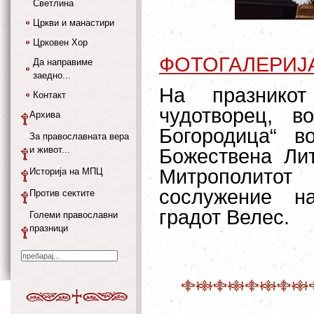
Светлина
Цркви и манастири
Црковен Хор
ФОТОГАЛЕРИЈ
Да направиме
заедно...
На празнико
Контакт
чудотворец, в
Архива
Богородица“ в
За православната вера
и живот...
Божествена Лит
Митрополитот
Историја на МПЦ
сослужение н
Против сектите
градот Велес.
Големи православни
празници