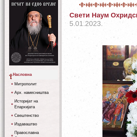
Свети Наум Охридс
5.01.2023.
Насловна
Митрополит
Арх. намесништва
Историјат на
Епархијата
Свештенство
Издаваштво
Православна