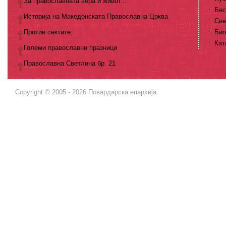
За православната вера и живот...
Бес
Историја на Македонската Православна Црква
Све
Против сектите
Био
Кат
Големи православни празници
Православна Светлина бр. 21
Copyright © 2005 - 2026 Повардарска епархија.