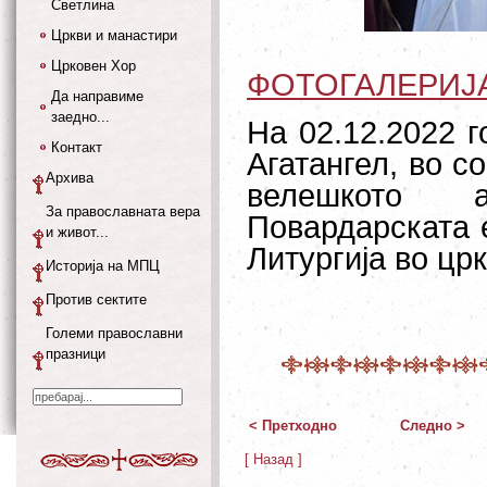
Светлина
Цркви и манастири
Црковен Хор
ФОТОГАЛЕРИЈ
Да направиме
заедно...
На 02.12.2022 г
Контакт
Агатангел, во 
Архива
велешкото а
За православната вера
Повардарската 
и живот...
Литургија во црк
Историја на МПЦ
Против сектите
Големи православни
празници
< Претходно
Следно >
[ Назад ]