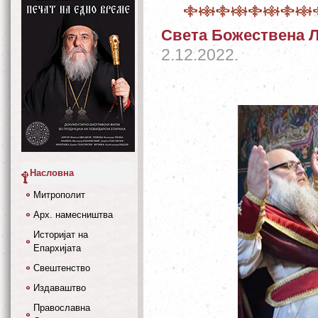
Света Божествена Л
2.12.2022.
Насловна
Митрополит
Арх. намесништва
Историјат на
Епархијата
Свештенство
Издаваштво
Православна