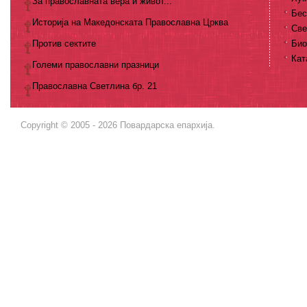
За православната вера и живот...
Бес
Историја на Македонската Православна Црква
Све
Против сектите
Био
Кат
Големи православни празници
Православна Светлина бр. 21
Copyright © 2005 - 2026 Повардарска епархија.