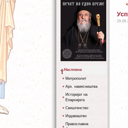
Усп
29.08.
Насловна
Митрополит
Арх. намесништва
Историјат на
Епархијата
Свештенство
Издаваштво
Православна