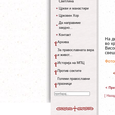
Светлина
Цркви и манастири
Црковен Хор
Да направиме
заедно...
Контакт
На д
Архива
во х
Висо
За православната вера
свеш
и живот...
Фото
Историја на МПЦ
Против сектите
Големи православни
празници
< Пре
[ Наза