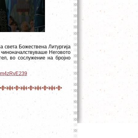
а света Божествена Литургија
ја чиноначалствуваше Неговото
гел, во сослужение на бројно
3bm4zRvE239