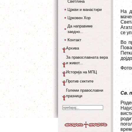
Светлина
Цркви и манастири
Н
а д
маче
Црковен Хор
Свет
Да направиме
Агат
заедно...
се уп
Контакт
Во п
Пова
Архива
Петк
За православната вера
дојд
и живот...
Фото
Историја на МПЦ
Против сектите
Големи православни
Св. 
празници
Роде
Нају
вист
роди
пого
врем