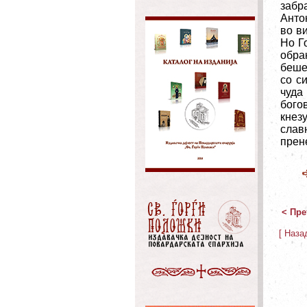
забр
Анто
во в
Но Го
обра
беше
со с
чуда
бого
кнезу
слав
прен
< Пре
[ Наза