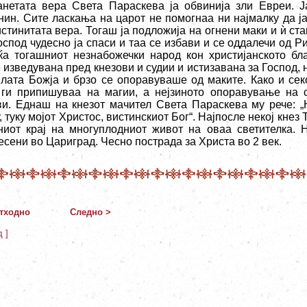
анетата вера Света Параскева ја обвинија зли Евреи. Ј
нин. Сите ласкања на царот не помогнаа ни најмалку да ј
истинитата вера. Тогаш ја подложија на огнени маки и ѝ ст
спод чудесно ја спаси и таа се избави и се оддалечи од Ри
ќа тогашниот незнабожечки народ кон христијанското бл
 изведувана пред кнезови и судии и истизавана за Господ,
илата Божја и брзо се опоравуваше од маките. Како и сек
 ги припишуваа на магии, а нејзиното опоравување на 
ви. Еднаш на кнезот мачител Света Параскева му рече: „
, туку мојот Христос, вистинскиот Бог“. Најпосле некој кнез 
ниот крај на многуплодниот живот на оваа светителка. 
есени во Цариград. Чесно пострада за Христа во 2 век.
тходно
Следно >
д ]