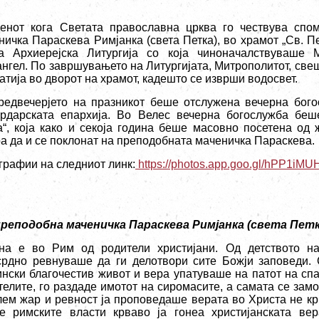
енот кога Светата православна црква го чествува спо
ничка Параскева Римјанка (света Петка), во храмот „Св. П
а Архиерејска Литургија со која чиноначалствуваше М
ангел. По завршувањето на Литургијата, Митрополитот, св
атија во дворот на храмот, кадешто се изврши водосвет.
редвечерјето на празникот беше отслужена вечерна бог
рдарската епархија. Во Велес вечерна богослужба
беш
а“, која како и секоја година беше масовно посетена од 
оа да и се поклонат на преподобната маченичка Параскева.
графии на следниот линк:
https://photos.app.goo.gl/hPP1iM
преподобна маченичка Параскева Римјанка (света Петк
на е во Рим од родители христијани. Од детството на
срдно ревнуваше да ги делотвори сите Божји заповеди. 
ински благочестив живот и вера упатуваше на патот на спа
телите, го раздаде имотот на сиромасите, а самата се за
лем жар и ревност ја проповедаше верата во Христа не крие
е римските власти крваво ја гонеа христијанската ве