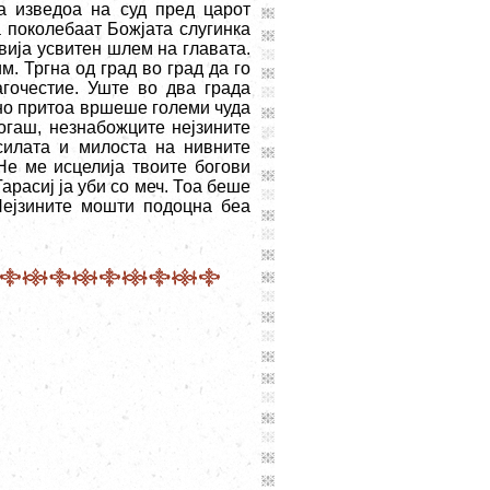
а изведоа на суд пред царот
а поколебаат Божјата слугинка
авија усвитен шлем на главата.
м. Тргна од град во град да го
агочестие. Уште во два града
 но притоа вршеше големи чуда
огаш, незнабожците нејзините
силата и милоста на нивните
Не ме исцелија твоите богови
Тарасиј ја уби со меч. Тоа беше
Нејзините мошти подоцна беа