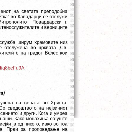
менот на светата преподобна
етка“ во Кавадарци се отслужи
итрополитот Повардарски г.
ештенослужителите и верниците
ослужба ширум храмовите низ
е отслужена
во црквата „Св.
жителите на градот Велес кои
UHiq8beFu9A
а)
учена на верата во Христа.
Со сведоштвото на нејзиниот
сението и други. Кога ѝ умреа
монаши. Како монахиња со уште
јќи ја од никого, иако во тоа
ра. Први за проповедање на