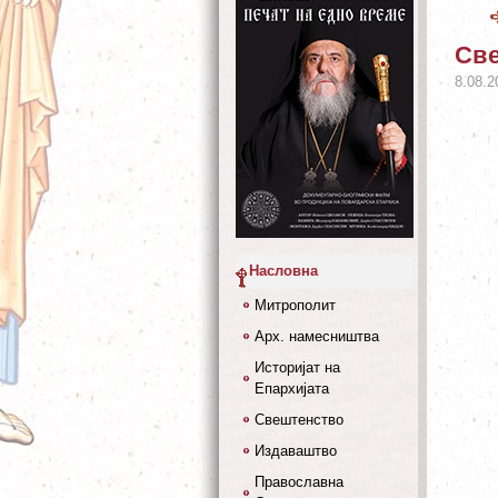
Све
8.08.2
Насловна
Митрополит
Арх. намесништва
Историјат на
Епархијата
Свештенство
Издаваштво
Православна