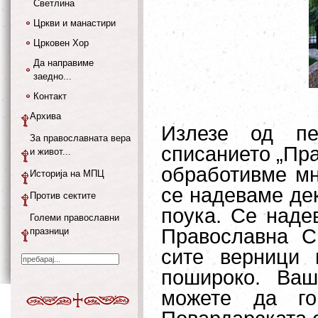
Светлина
Цркви и манастири
Црковен Хор
Да направиме
заедно...
Контакт
Архива
Излезе од пе
За православната вера
списанието „Пра
и живот...
обработивме мн
Историја на МПЦ
се надеваме дек
Против сектите
поука. Се наде
Големи православни
Православна С
празници
сите верници 
пошироко. Ваш
можете да го