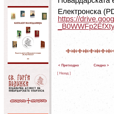
Повардарската е
Електронска (PD
https://drive.go
_B0WWFp2EfXtyi
< Претходно
Следно >
[ Назад ]