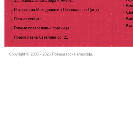
За православната вера и живот...
Бес
Историја на Македонската Православна Црква
Све
Против сектите
Био
Кат
Големи православни празници
Православна Светлина бр. 21
Copyright © 2005 - 2026 Повардарска епархија.