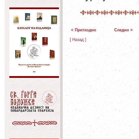
< Претходно
Следно >
[ Назад ]