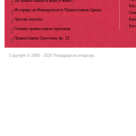
За православната вера и живот...
Бес
Историја на Македонската Православна Црква
Све
Против сектите
Био
Кат
Големи православни празници
Православна Светлина бр. 21
Copyright © 2005 - 2026 Повардарска епархија.