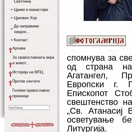
Светлина
Цркви и манастири
Црковен Хор
Да направиме
заедно...
Контакт
Архива
спомнува за св
За православната вера
и живот...
од страна на
Историја на МПЦ
Агатангел, Пр
Против сектите
Европски г. 
Големи православни
Епископот Сто
празници
свештенство н
„Св. Атанасиј 
oсветување б
Литургија.