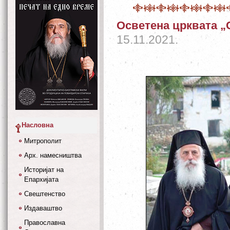
Осветена црквата „
15.11.2021.
Насловна
Митрополит
Арх. намесништва
Историјат на
Епархијата
Свештенство
Издаваштво
Православна