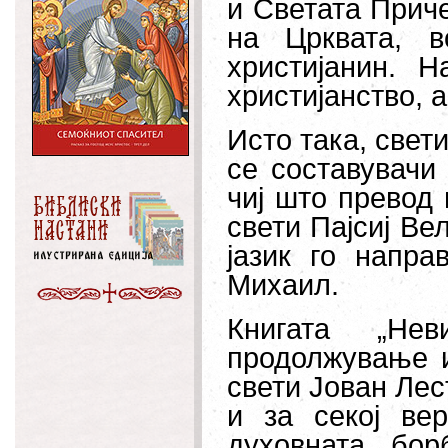
и Светата Прич
на Црквата, в
христијанин. 
христијанство, а
Исто така, свет
се составувачи
чиј што превод
свети Пајсиј Ве
јазик го напра
Михаил.
Книгата „Не
продолжување 
свети Јован Лес
и за секој ве
духовната бор