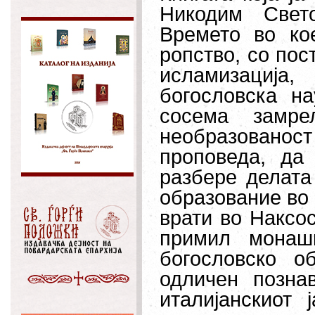
Никодим Свето
Времето во ко
ропство, со пос
исламизација
богословска н
сосема замре
необразованост
проповеда, да
разбере делата
образование во 
врати во Наксос
примил монаш
богословско о
одличен позна
италијанскиот 