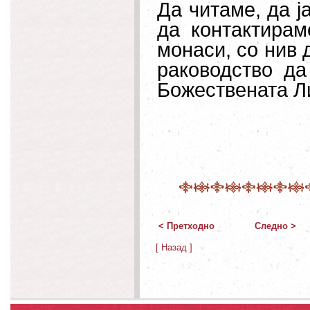
Да читаме, да ј
да контактира
монаси, со нив 
раководство д
Божествената Ли
< Претходно
Следно >
[ Назад ]