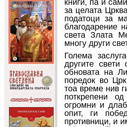
книги, па и сам
за целата Цркв
податоци за ма
благодарение н
света Злата Ме
многу други све
Голема заслуг
другите свети 
обновата на Ли
поредок во Црк
тоа време нив г
поткрепени од
огромни и длаб
опит, ги побе
противници, и и