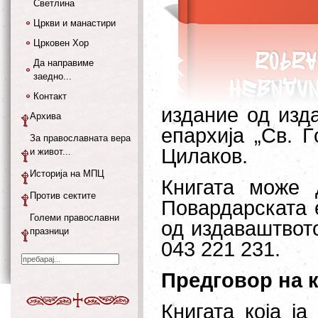
Светлина
Цркви и манастири
Црковен Хор
Да направиме
заедно...
Контакт
издание од изд
Архива
епархија „Св. 
За православната вера
Цилаков
.
и живот...
Историја на МПЦ
Книгата може 
Против сектите
Повардарската 
Големи православни
од издаваштвото
празници
043 221 231.
Предговор на 
Книгата која ј