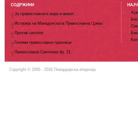
СОДРЖИНИ
НАЈЧ
Хум
За православната вера и живот...
Бес
Историја на Македонската Православна Црква
Све
Против сектите
Био
Кат
Големи православни празници
Православна Светлина бр. 21
Copyright © 2005 - 2026 Повардарска епархија.