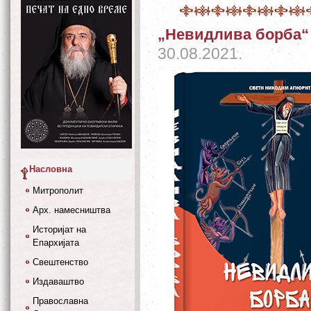
„Невидлива борба“ 
30.08.2021.
Насловна
Митрополит
Арх. намесништва
Историјат на
Епархијата
Свештенство
Издаваштво
Православна