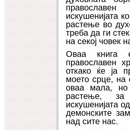
православен 
искушенијата к
растење во дух
треба да ги сте
на секој човек 
Оваа книга е
православен хр
откако ќе ја п
моето срце, на 
оваа мала, но
растење, за
искушенијата од
демонските зам
над сите нас.