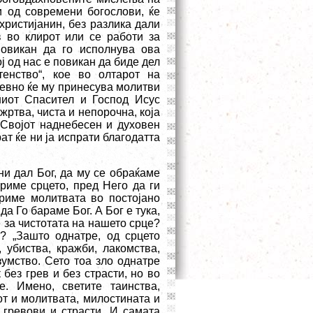
 и од современи богослови, ќе
христијанин, без разлика дали
 во клирот или се работи за
повикан да го исполнува ова
ј од нас е повикан да биде дел
тенство“, кое во олтарот на
невно ќе му принесува молитви
иот Спасител и Господ Исус
жртва, чиста и непорочна, која
 Својот наднебесен и духовен
ат ќе ни ја испрати благодатта
ни дал Бог, да му се обраќаме
ориме срцето, пред Него да ги
риме молитвата во постојано
а Го бараме Бог. А Бог е тука,
е за чистотата на нашето срце?
? „Зашто однатре, од срцето
 убиства, кражби, лакомства,
езумство. Сето тоа зло однатре
 без грев и без страсти, но во
. Имено, светите таинства,
от и молитвата, милостината и
 гревови и страсти. И самата