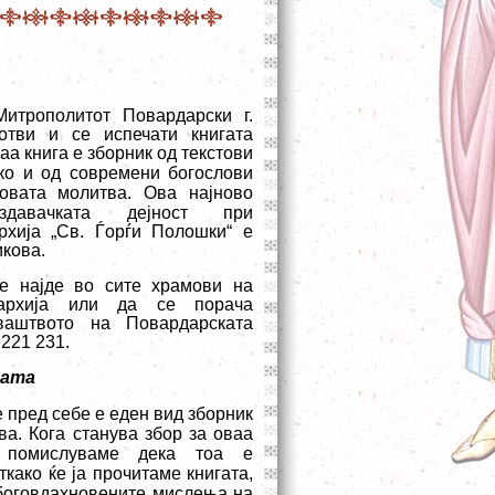
итрополитот Повардарски г.
готви и се испечати книгата
аа книга е зборник од текстови
ако и од современи богослови
овата молитва
. Ова најново
давачката дејност при
рхија „Св. Ѓорѓи Полошки“ е
икова
.
е најде во сите храмови на
пархија или да се порача
ваштвото на Повардарската
 221 231.
гата
е пред себе е еден вид зборник
ва. Кога станува збор за оваа
о помислуваме дека тоа е
ткако ќе ја прочитаме книгата,
 боговдахновените мислења на