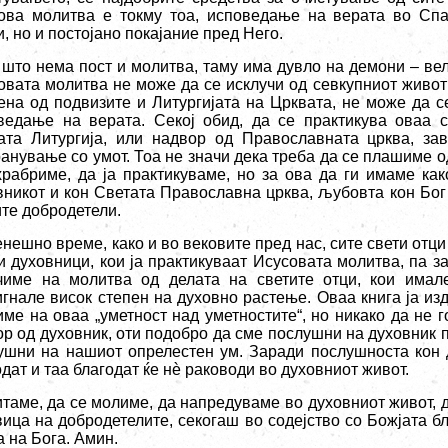
ова молитва е токму тоа, исповедање на верата во Спа
, но и постојано покајание пред Него.
 што нема пост и молитва, таму има дувло на демони – ве
овата молитва не може да се исклучи од севкупниот живот
ена од подвизите и Литургијата на Црквата, не може да с
ведање на верата. Секој обид, да се практикува оваа 
ата Литургија, или надвор од Православната црква, за
ранување со умот. Тоа не значи дека треба да се плашиме о
храбриме, да ја практикуваме, но за ова да ги имаме ка
вникот и кон Светата Православна црква, љубовта кон Бог
ите добродетели.
енешно време, како и во вековите пред нас, сите свети отц
и духовници, кои ја практикуваат Исусовата молитва, па з
чиме на молитва од делата на светите отци, кои имал
игнале висок степен на духовно растење. Оваа книга ја изд
име на оваа „уметност над уметностите“, но никако да не г
ор од духовник, оти подобро да сме послушни на духовник п
ушни на нашиот опрелестен ум. Заради послушноста кон д
дат и таа благодат ќе нѐ раководи во духовниот живот.
итаме, да се молиме, да напредуваме во духовниот живот, 
вица на добродетелите, секогаш во содејство со Божјата бл
а на Бога. Амин.