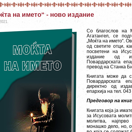
ќта на името“ - ново издание
2021.
Со благослов на М
Агатангел, се под
„Моќта на името“
.
Ов
од светите отци, к
посветени н
а Исус
издание од из
Повардарската епа
превод на Станка Б
Книгата може да с
Повардарската е
директно од изда
епархија на тел. 043
Предговор на кни
Книгата која ја имат
за Исусовата молит
молитва, најпрв
монашко дело, но, о
во која се содржат