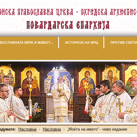
ВОСЛАВНАТА ВЕРА И ЖИВОТ...
ИСТОРИЈА НА МПЦ
ПРОТИВ СЕКТИ
едувате:
Насловна
Насловна
„Моќта на името“ - ново издание