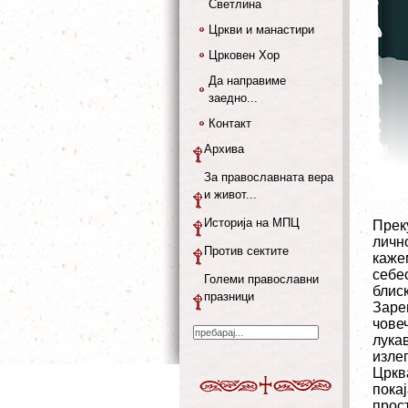
Светлина
Цркви и манастири
Црковен Хор
Да направиме
заедно...
Контакт
Архива
За православната вера
и живот...
Историја на МПЦ
Прек
личн
Против сектите
каже
себе
Големи православни
блиск
празници
Заре
чове
лукав
излег
Цркв
пока
прос