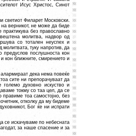
сителот Исус Христос, Синот
ли светиот Филарет Московски.
 на верникот, не може да биде
е практикува без православно
свештена молитва, надвор од
вршува со тотален неуспех и
д молитвата, туку напротив, да
ко предуслов послушноста кон
 и кон ближните, смирението и
и алармираат дека нема повеќе
атоа сите ни препорачуваат да
е големо духовно искуство и
аваме токму со таа цел, да се
о правиме тоа самостојно, без
очетник, отколку да му бидеме
уховникот, Бог ќе ни испрати
да се искачуваме по небесната
агодат, за наше спасение и за