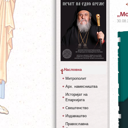
„Мо
30.08.
Насловна
Митрополит
Арх. намесништва
Историјат на
Епархијата
Свештенство
Издаваштво
Православна