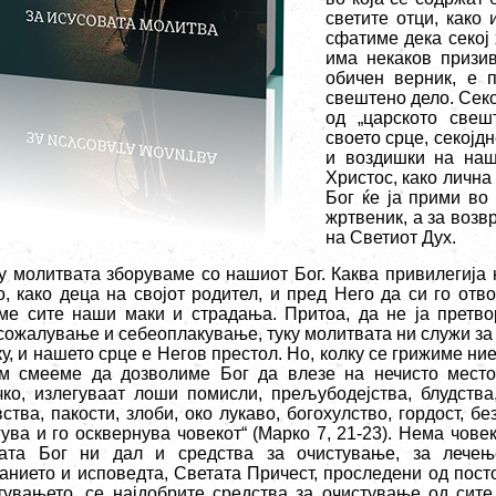
светите отци, како
сфатиме дека секој 
има некаков призив
обичен верник, е 
свештено дело. Секо
од „царското свеш
своето срце, секојд
и воздишки на наш
Христос, како лична 
Бог ќе ја прими во
жртвеник, а за возвр
на Светиот Дух.
у молитвата зборуваме со нашиот Бог. Каква привилегија 
о, како деца на својот родител, и пред Него да си го отв
ме сите наши маки и страдања. Притоа, да не ја претво
сожалување и себеоплакување, туку молитвата ни служи за д
у, и нашето срце е Негов престол. Но, колку се грижиме ни
м смееме да дозволиме Бог да влезе на нечисто место
чко, излегуваат лоши помисли, прељубодејства, блудства,
ства, пакости, злоби, око лукаво, богохулство, гордост, б
ува и го осквернува човекот“ (Марко 7, 21-23). Нема човек
ата Бог ни дал и средства за очистување, за лечење
јанието и исповедта, Светата Причест, проследени од пост
тувањето, се најдобрите средства за очистување од сите