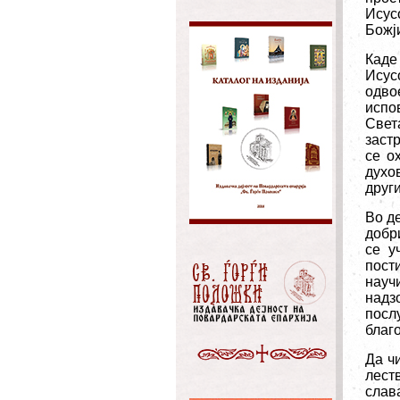
Исус
Божји
Каде
Исус
одво
испо
Свет
заст
се о
духо
друг
Во д
добр
се у
пост
науч
надз
посл
благо
Да ч
лест
слав