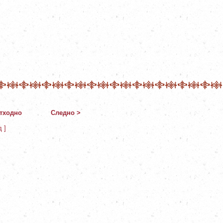
тходно
Следно >
д ]