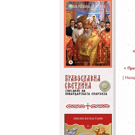
< Пре
[ Наза