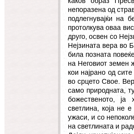
каков образ Прес
непоразена од страв
подлегнувајќи на 
протолкува оваа вис
друго, освен со Неј
Нејзината вера во Б
била позната повеќе
на Неговиот земен ж
кои најрано од сите
во срцето Свое. Ве
само природната, т
божественото, ја
светлина, која не е
ужаси, и со непокол
на светлината и рад