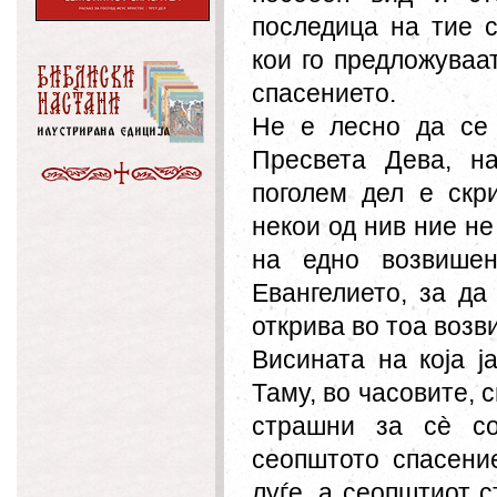
последица на тие с
кои го предложуваа
спасението.
Не е лесно да се 
Пресвета Дева, н
поголем дел е скр
некои од нив ние н
на едно возвишен
Евангелието, за да
открива во тоа воз
Висината на која ј
Таму, во часовите, 
страшни за сè со
сеопштото спасени
луѓе, а сеопштиот с