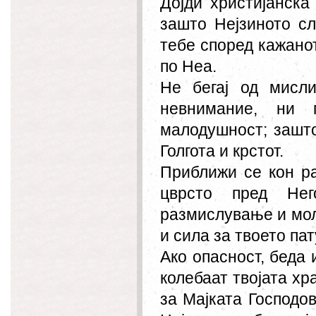
Дојди христијанска
зашто Нејзиното с
тебе според кажанот
по Неа.
Не бегај од мисл
невнимание, ни 
малодушност; зашто
Голгота и крстот.
Приближи се кон ра
цврсто пред Нег
размислување и моли
и сила за твоето па
Ако опасност, беда 
колебаат твојата хр
за Мајката Господов