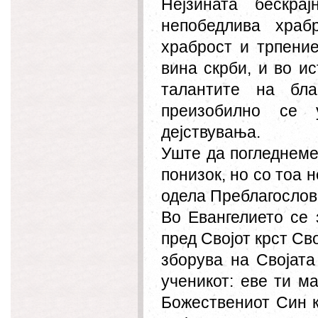
Нејзината бескра
непобедлива храб
храброст и трпение
вина скрби, и во и
талантите на бла
преизобилно се 
дејствувања.
Уште да погледнеме,
понизок, но со тоа н
одела Преблагослов
Во Евангелието се 
пред Својот крст Св
зборува на Својата
ученикот: еве ти м
Божествениот Син к