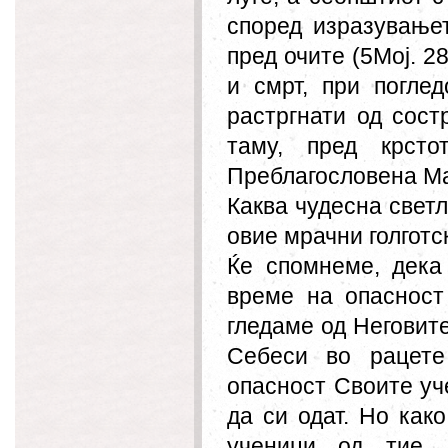
според изразувањет
пред очите (5Мој. 28
и смрт, при погле
растргнати од сост
таму, пред крсто
Преблагословена Ма
Каква чудесна свет
овие мрачни голготс
Ќе спомнеме, дека
време на опасност
гледаме од Неговите
Себеси во рацете
опасност Своите уч
да си одат. Но ка
ученици од тие,