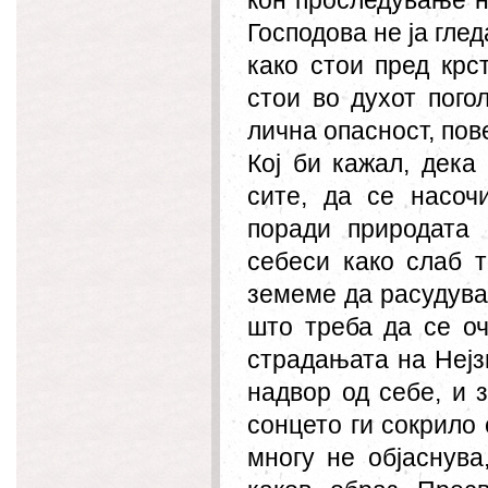
кон проследување н
Господова не ја глед
како стои пред крс
стои во духот пого
лична опасност, пов
Кој би кажал, дека
сите, да се насоч
поради природата 
себеси како слаб т
земеме да расудува
што треба да се оч
страдањата на Нејзи
надвор од себе, и 
сонцето ги сокрило
многу не објаснува