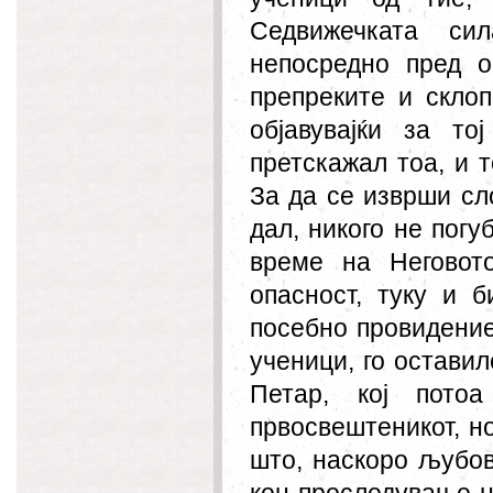
Седвижечката си
непосредно пред ов
препреките и склоп
објавувајќи за то
претскажал тоа, и 
За да се изврши сл
дал, никого не погу
време на Неговот
опасност, туку и 
посебно провидение.
ученици, го оставил
Петар, кој пото
првосвештеникот, но
што, наскоро љубов