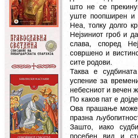
што не се прекину
уште поопширен и 
Неа, толку долго к
Нејзиниот гроб и д
слава, според Не
совршено и вистинс
сите родови.
Таква е судбинат
успение за времени
небесниот и вечен ж
По каков пат е дојд
Ова прашање може 
празна љубопитност
Зашто, иако судб
посебен вид и ст