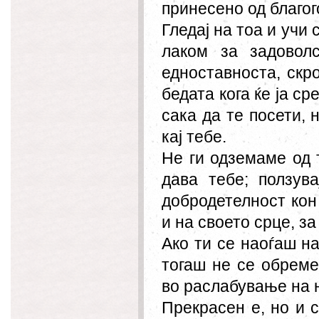
принесено од благог
Гледај на тоа и учи 
лаком за задоволс
едноставноста, скро
бедата кога ќе ја ср
сака да те посети, 
кај тебе.
Не ги одземаме од 
дава тебе; ползув
добродетелност кон
и на своето срце, за
Ако ти се наоѓаш на
тогаш не се обреме
во раслабување на 
Прекрасен е, но и 