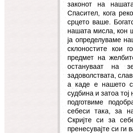
законот на нашат
Спасител, кога рек
срцето ваше. Богат
нашата мисла, кон 
ја определуваме на
склоностите кои г
предмет на желбит
остануваат на зе
задоволствата, слав
а каде е нашето с
судбина и затоа тој 
подготвиме подоб
себеси така, за н
Скријте си за себ
пренесувајте си ги 