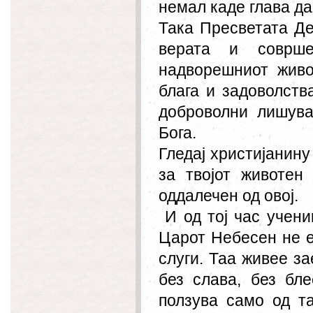
немал каде глава да
Така Пресветата Де
верата и соврше
надворешниот живо
блага и задоволства
доброволни лишува
Бога.
Гледај христијанину
за твојот животен
оддалечен од овој.
И од тој час учени
Царот Небесен не е
слуги. Таа живее за
без слава, без бле
ползува само од та