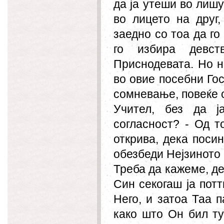
да ја утеши во лиш
во лицето на друг,
заедно со тоа да го
го избира девст
Приснодевата. Но н
во овие посебни Го
сомневање, повеќе о
Учител, без да ј
согласност? - Од т
открива, дека поси
обезбеди Нејзиното
Треба да кажеме, д
Син секогаш ја пот
Него, и затоа Таа 
како што Он бил ту