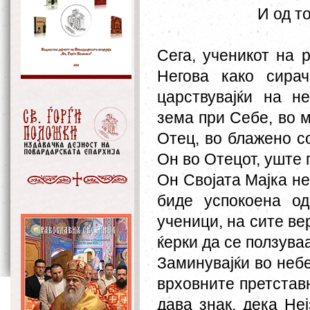
И од то
Сега, ученикот на 
Негова како сира
царствувајќи на н
зема при Себе, во 
Отец, во блажено со
Он во Отецот, уште 
Он Својата Мајка не 
биде успокоена о
ученици, на сите ве
ќерки да се ползува
Заминувајќи во небе
врховните претставн
дава знак, дека Не