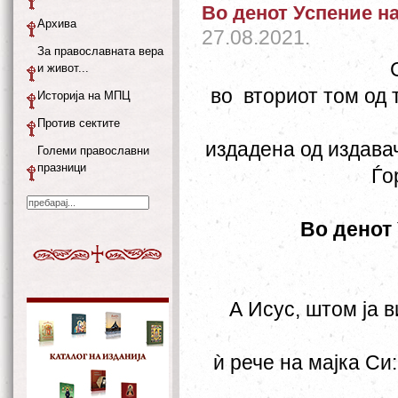
Во денот Успение н
Архива
27.08.2021.
За православната вера
и живот...
во вториот том од 
Историја на МПЦ
Против сектите
издадена од издавач
Големи православни
празници
Ѓо
Во денот
А Исус, штом ја в
ѝ рече на мајка Си