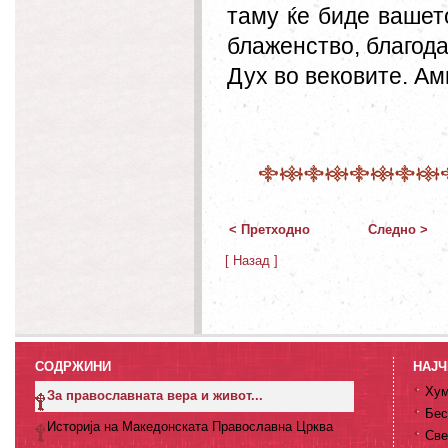
таму ќе биде вашет
блаженство, благода
Дух во вековите. Ам
< Претходно
Следно >
[ Назад ]
СОДРЖИНИ
НАЈЧ
Хум
За православната вера и живот...
Бес
Историја на Македонската Православна Црква
Све