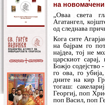
на новомаченик
„Оваа света г
Агатангел, којш
од следнава прич
Кога сите Агарја
на бајрам го по
најдеа, тој не м
царскиот сарај,
Божјо содејство 
го ова, го убија
дните на кир Гр
тогаш: сакелари
Георгиј, поп Хри
поп Васил, поп Ге