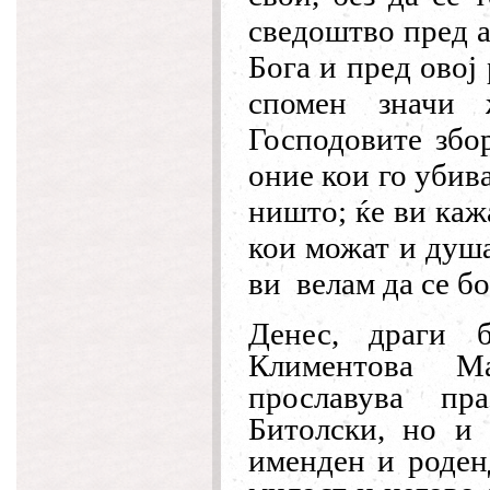
сведоштво пред а
Бога и пред овој 
спомен значи
Господовите збо
оние кои го убив
ништо; ќе ви кажа
кои можат и душа
ви велам да се бо
Денес, драги 
Климентова М
прославува пр
Битолски, но и 
именден и роден