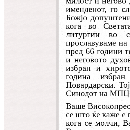
милост и негово 
именденот, го с
Божјо допуштени
кога во Светат
литургии во 
прославуваме на
пред 66 години т
и неговото духо
избран и хирот
година избра
Повардарски. Тој
Синодот на МПЦ
Ваше Високопреос
се што ќе каже е
кога се молчи, В