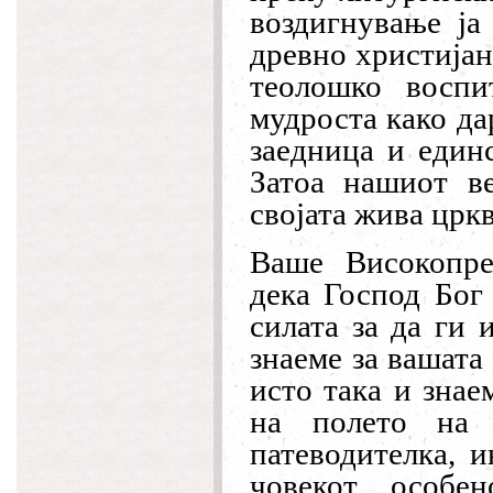
воздигнување ја
древно христија
теолошко воспи
мудроста како да
заедница и един
Затоа нашиот в
својата жива цркв
Ваше Високопрео
дека Господ Бог 
силата за да ги 
знаеме за вашата
исто така и знае
на полето на 
патеводителка, 
човекот, особе