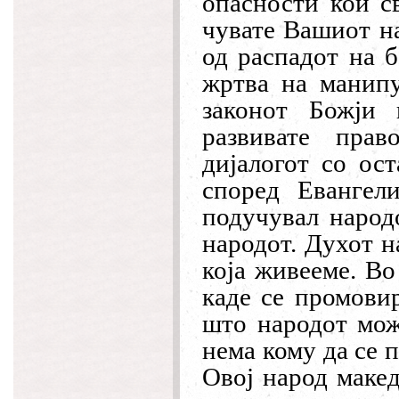
опасности кои с
чувате Вашиот на
од распадот на б
жртва на манипу
законот Божји 
развивате прав
дијалогот со ост
според Евангел
подучувал народ
народот. Духот н
која живееме. Во
каде се промови
што народот мож
нема кому да се п
Овој народ макед