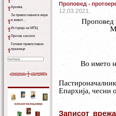
Проповед - протоер
Архива
12.03.2021.
За православната вера
Проповед 
и живот...
М
Историја на МПЦ
Против сектите
Големи православни
празници
Во името 
Пастироначалник
Епархија, чесни о
Записот врежа