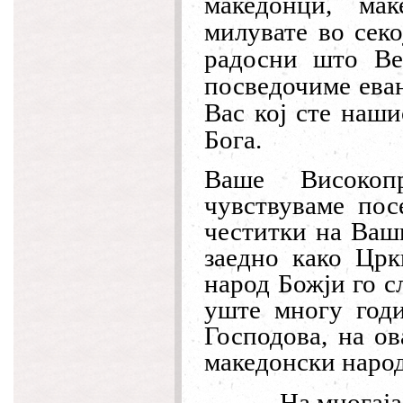
македонци, ма
милувате во секо
радосни што Ве
посведочиме еван
Вас кој сте наши
Бога.
Ваше Високоп
чувствуваме пос
честитки на Ваши
заедно како Црк
народ Божји го с
уште многу годи
Господова, на ов
македонски народ
На многај