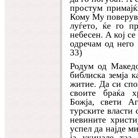
простум примајќ
Кому Му поверува
луѓето, ќе го п
небесен. А кој се
одречам од него 
33)
Родум од Македо
библиска земја к
житие. Да си спо
своите браќа х
Божја, свети А
турските власти 
невините христи
успел да најде м
ја укинале таа