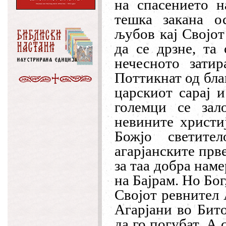
на спасението 
тешка закана о
љубов кај Својот
да се дрзне, та
нечесното зати
Поттикнат од бла
царскиот сарај 
големци се зал
невините христиј
Божјо светите
агарјанските прв
за таа добра нам
на Бајрам. Но Бог
Својот ревнител
Агарјани во Бито
да го погубат. А