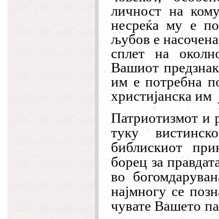
личност на кому
несреќа му е п
љубов е насочена
сплет на околн
Вашиот предзнак 
им е потребна п
христијанска им
Патриотизмот и р
туку вистинск
библискиот при
борец за правдат
во богомдаруван
најмногу се позн
чувате Вашето па