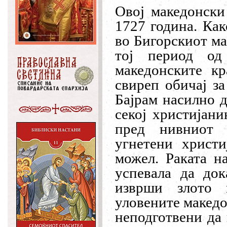
Овој македонски
1727 година. Как
во Бигорскиот ма
тој период од
македонските к
свиреп обичај з
Бајрам насилно д
секој христијани
пред нивниот 
угнетени христи
можел. Раката н
успевала да док
изврши злото 
уловените македо
неподготвени да 