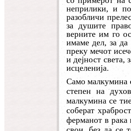
со примерот на 
неприлики, и по
разобличи прелес
за душите прав
верните им го ос
имаме дел, за да
преку мечот исеч
и дејност света, 
исцеленија.
Само малкумина с
степен на духов
малкумина се тие
соберат храброст
ферманот в рака 
свои, без да се 