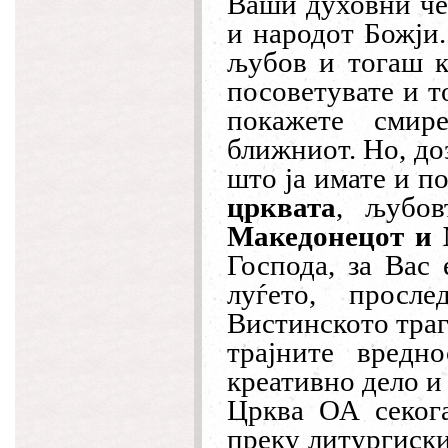
Ваши духовни че
и народот Божји.
љубов и тогаш к
посоветувате и т
покажете смир
ближниот. Но, до
што ја имате и п
црквата
, љубо
Македонецот и 
Господа, за Вас
луѓето, просл
Вистинското траг
трајните вредн
креативно дело и
Црква ОА секога
преку литургиски