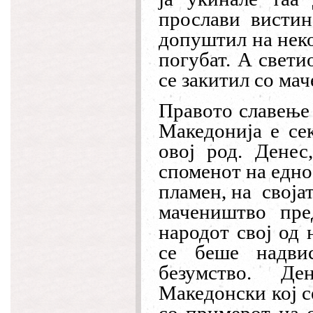
прослави вистин
допуштил на неко
погубат. А свети
се закитил со ма
Правото славење 
Македонија е се
овој род. Денес
споменот на едно
пламен, на својат
мачеништво пре
народот свој од 
се беше надви
безумство. Ден
Македонски кој се