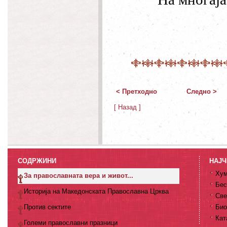
< Претходно
Следно >
[ Назад ]
СОДРЖИНИ
НАЈЧ
Хум
За православната вера и живот...
Бес
Историја на Македонската Православна Црква
Све
Против сектите
Био
Кат
Големи православни празници