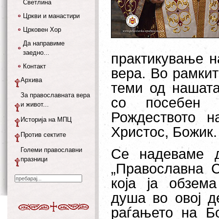
Светлина
Цркви и манастири
Црковен Хор
Да направиме
заедно...
практикување н
Контакт
вера. Во рамкит
Архива
теми од нашата
За православната вера
со посебен 
и живот...
Рождеството н
Историја на МПЦ
Христос, Божик.
Против сектите
Големи православни
Се надеваме 
празници
„Православна С
која ја обзема
душа во овој д
раѓањето на Бо