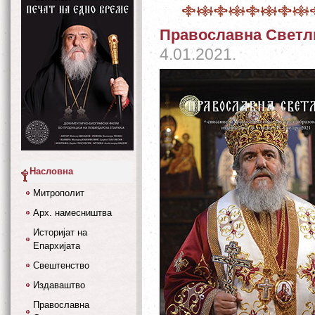
Православна Светли
4.01.2021.
Насловна
Митрополит
Арх. намесништва
Историјат на
Епархијата
Свештенство
Издаваштво
Православна