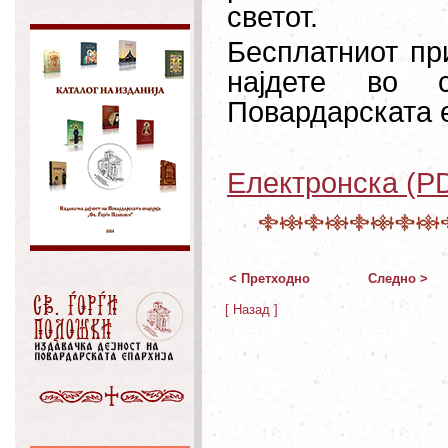
светот.
Бесплатниот пр
најдете во 
Повардарската е
Електронска (PD
< Претходно
Следно >
[ Назад ]