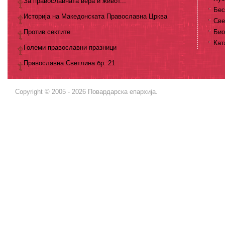
За православната вера и живот...
Бес
Историја на Македонската Православна Црква
Све
Против сектите
Био
Кат
Големи православни празници
Православна Светлина бр. 21
Copyright © 2005 - 2026 Повардарска епархија.