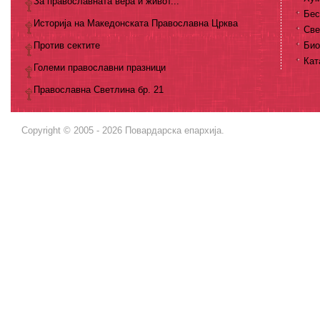
За православната вера и живот...
Бес
Историја на Македонската Православна Црква
Све
Против сектите
Био
Кат
Големи православни празници
Православна Светлина бр. 21
Copyright © 2005 - 2026 Повардарска епархија.