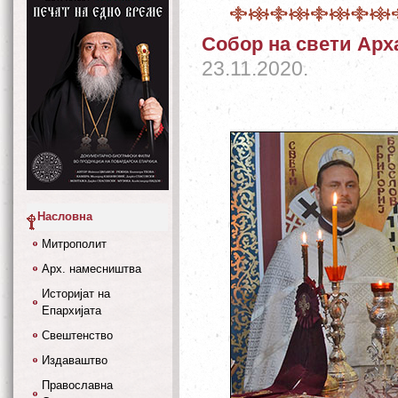
Собор на свети Арх
23.11.2020.
Насловна
Митрополит
Арх. намесништва
Историјат на
Епархијата
Свештенство
Издаваштво
Православна