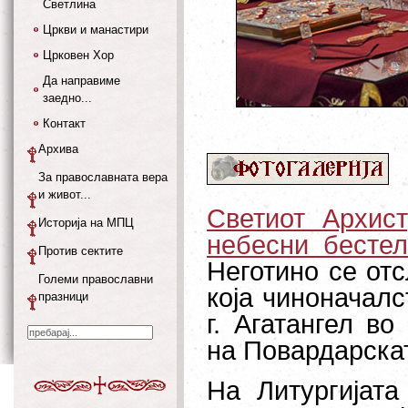
Светлина
Цркви и манастири
Црковен Хор
Да направиме
заедно...
Контакт
Архива
За православната вера
и живот...
Светиот Архис
Историја на МПЦ
небесни бестел
Против сектите
Неготино се отс
Големи православни
која чиноначал
празници
г. Агатангел в
на Повардарскат
На Литургијата