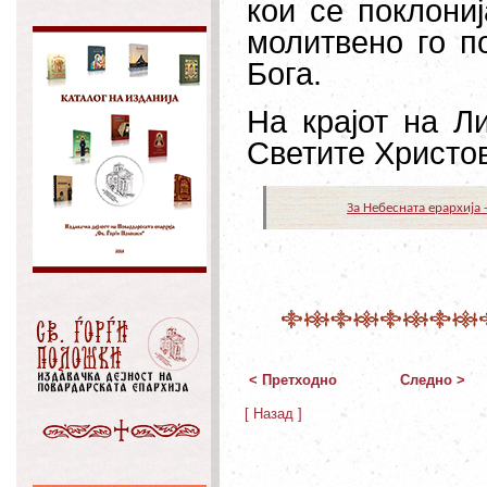
кои се поклони
молитвено го п
Бога.
На крајот на Ли
Светите Христо
За Небесната ерархија 
< Претходно
Следно >
[ Назад ]