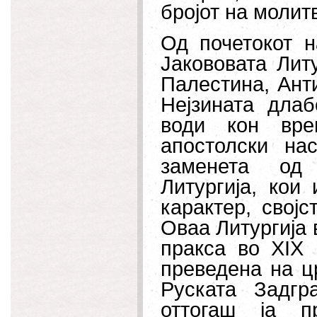
бројот на молит
Од почетокот н
Јакововата Лит
Палестина, Анти
Нејзината дла
води кон вре
апостолски н
заменета од 
Литургија, кои
карактер, својс
Оваа Литургија 
пракса во XIX 
преведена на ц
Руската Задгр
оттогаш ја п