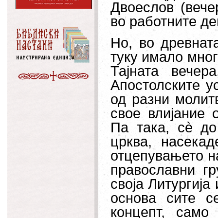
Двоеслов (вече
во работните де
Но, во древнат
туку имало мног
Тајната вечер
Апостолските ус
од разни молитв
свое влијание 
Па така, сѐ д
црква, насека
отцепувањето н
православни гр
своја Литургија
основа сите с
концепт, само