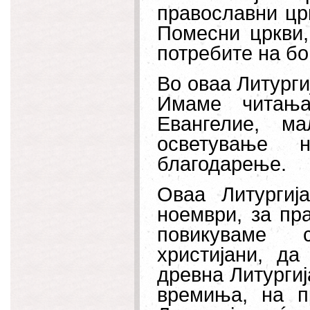
православни цр
Помесни цркви,
потребите на бо
Во оваа Литургиј
Имаме читања
Евангелие, м
осветување 
благодарење.
Оваа Литургиј
ноември, за пра
повикуваме 
христијани, да
древна Литургиј
времиња, на п