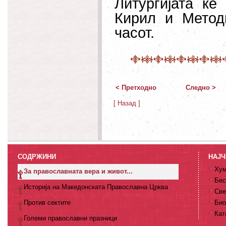
Литургијата ќе
Кирил и Методи
часот.
< Претходно
Следно >
[ Назад ]
СОДРЖИНИ
НАЈЧ
Хум
За православната вера и живот...
Бес
Историја на Македонската Православна Црква
Све
Против сектите
Био
Кат
Големи православни празници