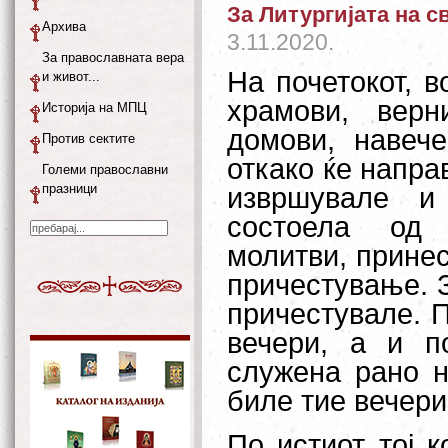
За Литургијата на с
Архива
3.11.2020.
За православната вера
На почетокот, в
и живот...
храмови, вер
Историја на МПЦ
домови, навече
Против сектите
откако ќе напра
Големи православни
празници
извршувале и 
состоела од 
молитви, прине
причестување. З
причестувале. 
вечери, а и п
служена рано н
биле тие вечери
По истиот тој к