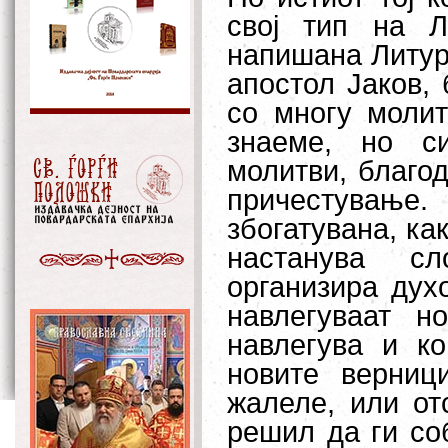
свој тип на Л
напишана Литург
апостол Јаков, 
со многу молит
знаеме, но с
молитви, благо
причестување
збогатувана, как
настанува сл
организира дух
навлегуваат н
навлегува и к
новите верниц
жалеле, или от
решил да ги со