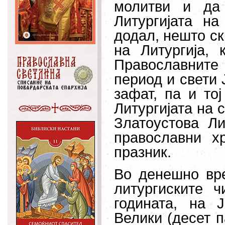
молитви и да
Литургијата н
додал, нешто ск
на Литургија,
Православните 
период и свети 
зафат, па и то
Литургијата на с
Златоустова Ли
православни х
празник.
Во денешно вр
литургиските 
годината, на 
Велики (десет п