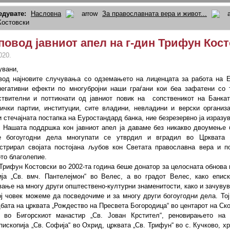
едувате:
Насловна
За православната вера и живот...
Костовски
повод јавниот апел на г-дин Трифун Кос
020.
увани,
вод најновите случувања со одземањето на лиценцата за работа на Е
негативни ефекти по многубројни наши граѓани кои беа зафатени со т
ствителни и поттикнати од јавниот повик на сопственикот на Банкат
тички партии, институции, сите владини, невладини и верски организ
и стечајната постапка на Еуростандард банка, ние безрезервно ја израз
 Нашата поддршка кон јавниот апел ја даваме без никакво двоумење би
е богоугодни дела многупати се утврдил и вградил во Црквата 
стрирал својата постојана љубов кон Светата православна вера и п
то благолепие.
 Трифун Костовски во 2002-та година беше донатор за целосната обнова
ија „Св. вмч. Пантелејмон“ во Велес, а во градот Велес, како епис
вање на многу други општествено-културни знаменитости, како и зачувув
ој човек можеме да посведочиме и за многу други богоугодни дела. Тој
бата на црквата „Рождество на Пресвета Богородица“ во центарот на Ско
 во Бигорскиот манастир „Св. Јован Крстител“, реновирањето на
ископија „Св. Софија“ во Охрид, црквата „Св. Трифун“ во с. Кучково, х