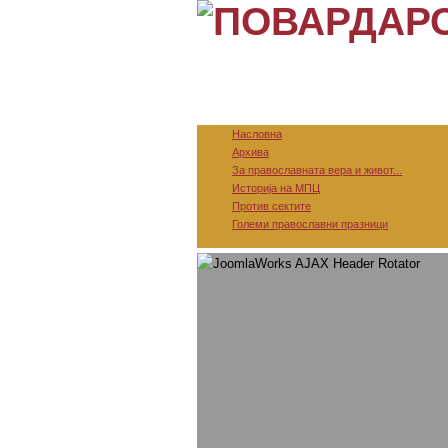
Насловна
Архива
За православната вера и живот...
Историја на МПЦ
Против сектите
Големи православни празници