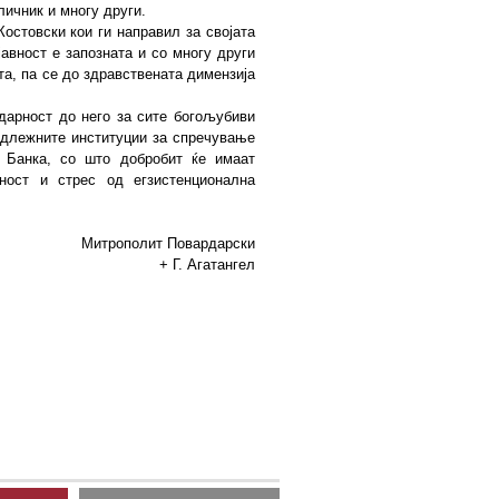
личник и многу други.
остовски кои ги направил за својата
авност е запозната и со многу други
та, па се до здравствената димензија
одарност до него за сите богољубиви
адлежните институции за спречување
 Банка, со што добробит ќе имаат
ност и стрес од егзистенционална
Митрополит Повардарски
+ Г. Агатангел