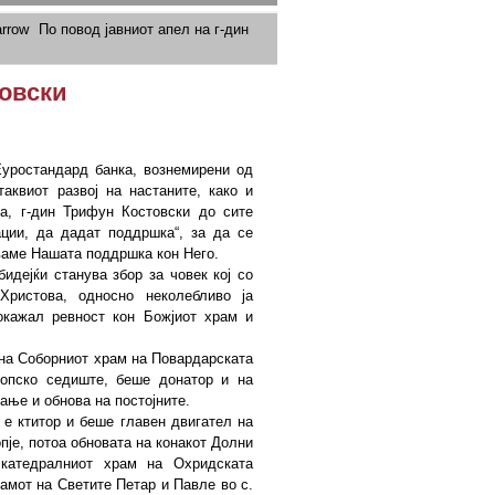
По повод јавниот апел на г-дин
товски
уростандард банка, вознемирени од
аквиот развој на настаните, како и
а, г-дин Трифун Костовски до сите
ации, да дадат поддршка“, за да се
уваме Нашата поддршка кон Него.
дејќи станува збор за човек кој со
Христова, односно неколебливо ја
окажал ревност кон Божјиот храм и
 на Соборниот храм на Повардарската
копско седиште, беше донатор и на
ање и обнова на постојните.
 е ктитор и беше главен двигател на
пје, потоа обновата на конакот Долни
 катедралниот храм на Охридската
рамот на Светите Петар и Павле во с.