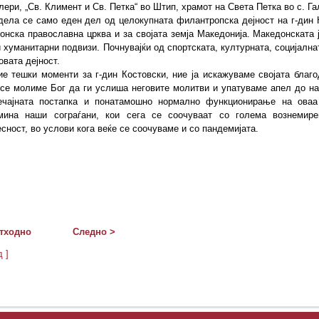
ери, „Св. Климент и Св. Петка“ во Штип, храмот на Света Петка во с. Га
дела се само еден дел од целокупната филантропска дејност на г-дин К
онска православна црква и за својата земја Македонија. Македонската ј
 хуманитарни подвизи. Почнувајќи од спортската, културната, социјална
овата дејност.
ие тешки моменти за г-дин Костовски, ние ја искажуваме својата благ
 се молиме Бог да ги услиша неговите молитви и упатуваме апел до н
ечајната постапка и понатамошно нормално функционирање на оваа
мина наши сограѓани, кои сега се соочуваат со голема вознемире
сност, во услови кога веќе се соочуваме и со пандемијата.
тходно
Следно >
д ]