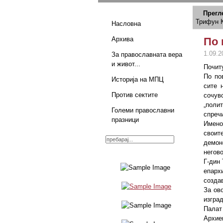
Прегл
Трифун 
Насловна
Архива
По 
1.09.2
За православната вера
и живот...
Почит
По по
Историја на МПЦ
сите 
Против сектите
сочув
„поли
Големи православни
спреч
празници
Имено
своит
демон
негово
Г-дин
епарх
созда
За ов
изград
Палат
Архиеп