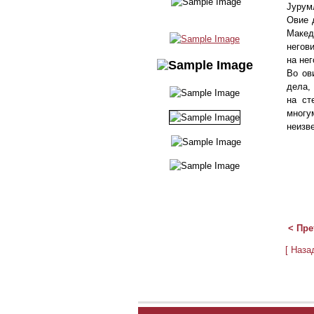
Јурумл
Овие 
Макед
негови
на нег
Во ов
дела,
на ст
многу
неизве
< Пре
[ Наза