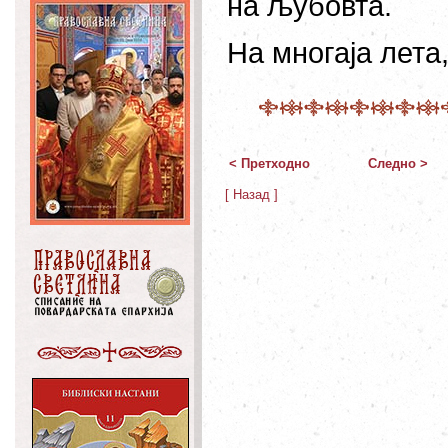
на љубовта.
На многаја лета,
< Претходно
Следно >
[ Назад ]