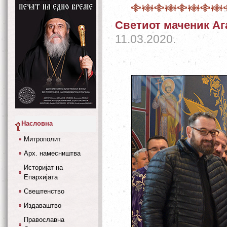
Светиот маченик Аг
11.03.2020.
Насловна
Митрополит
Арх. намесништва
Историјат на
Епархијата
Свештенство
Издаваштво
Православна