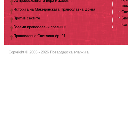
За православната вера и живот...
Бес
Историја на Македонската Православна Црква
Све
Против сектите
Био
Кат
Големи православни празници
Православна Светлина бр. 21
Copyright © 2005 - 2026 Повардарска епархија.