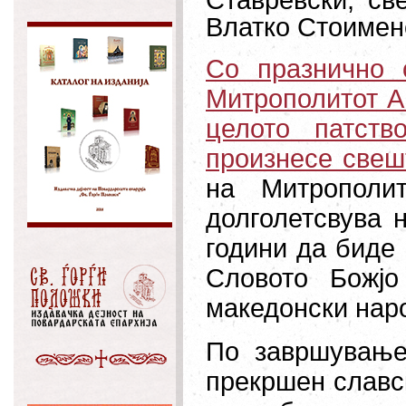
Ставревски, св
Влатко Стоимено
Со празнично 
Митрополитот Аг
целото патств
произнесе свеш
на Митрополи
долголетсвува 
години да биде
Словото Божјо
македонски наро
По завршување
прекршен славс