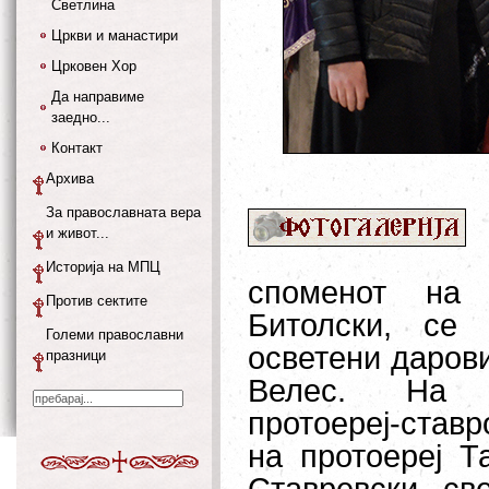
Светлина
Цркви и манастири
Црковен Хор
Да направиме
заедно...
Контакт
Архива
За православната вера
и живот...
Историја на МПЦ
споменот на 
Против сектите
Битолски, се 
Големи православни
осветени дарови
празници
Велес. На Ли
протоереј-став
на протоереј Т