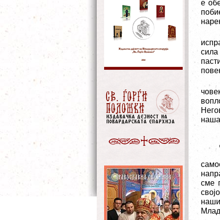
е об
поби
наре
испр
сила
паст
повеќ
чове
вопл
Него
наша
само
напр
сме 
свој
наши
Млад