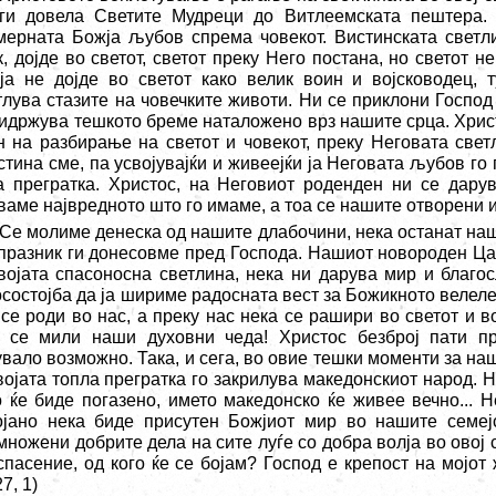
 ги довела Светите Мудреци до Витлеемската пештера. 
мерната Божја љубов спрема човекот. Вистинската светлин
, дојде во светот, светот преку Него постана, но светот н
ја не дојде во светот како велик воин и војсководец, т
тлува стазите на човечките животи. Ни се приклони Господ 
ридржува тешкото бреме наталожено врз нашите срца. Хрис
н на разбирање на светот и човекот, преку Неговата свет
стина сме, па усвојувајќи и живеејќи ја Неговата љубов го
а прегратка. Христос, на Неговиот роденден ни се дару
ваме највредното што го имаме, а тоа се нашите отворени и
Се молиме денеска од нашите длабочини, нека останат наш
 празник ги донесовме пред Господа. Нашиот новороден Ца
војата спасоносна светлина, нека ни дарува мир и благо
осостојба да ја шириме радосната вест за Божикното велеле
 се роди во нас, а преку нас нека се рашири во светот и 
е се мили наши духовни чеда! Христос безброј пати п
увало возможно. Така, и сега, во овие тешки моменти за на
војата топла прегратка го закрилува македонскиот народ. 
о ќе биде погазено, името македонско ќе живее вечно... 
ојано нека биде присутен Божјиот мир во нашите семеј
ножени добрите дела на сите луѓе со добра волја во овој с
спасение, од кого ќе се бојам? Господ е крепост на мојот 
27, 1)