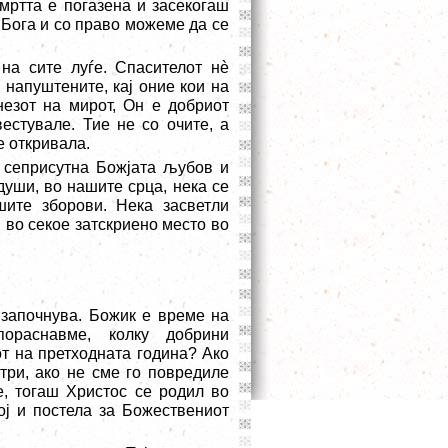
смртта е погазена и засекогаш
 Бога и со право можеме да се
на сите луѓе. Спасителот нè
и напуштените, кај оние кои на
незот на мирот, Он е добриот
вестувале. Тие не со очите, а
е откривала.
 сеприсутна Божјата љубов и
души, во нашите срца, нека се
ите зборови. Нека засветли
, во секое затскриено место во
 започнува. Божик е време на
ораснавме, колку добрини
т на претходната година? Ако
три, ако не сме го повредиле
е, тогаш Христос се родил во
ој и постела за Божествениот