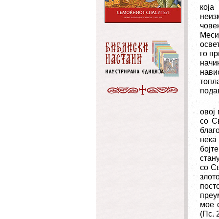
која
неиз
човек
Меси
осве
го п
начи
нави
топл
пода
овој
со С
благ
нека
бојт
стан
со С
злот
пост
преум
мое 
(Пс. 