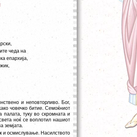
л
рски,
ите чеда на
ка епархија,
жик,
нствено и неповторливо. Бог,
како човечко битие. Семоќниот
 палата, туку во скромната и
света ноќ се воплотил нашиот
а земјата.
ик и осмислување. Насилството