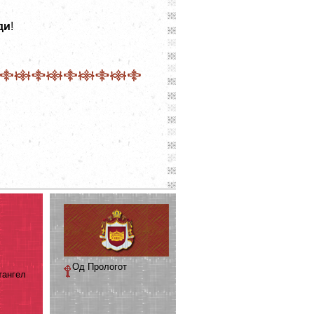
ди
!
Од Прологот
тангел