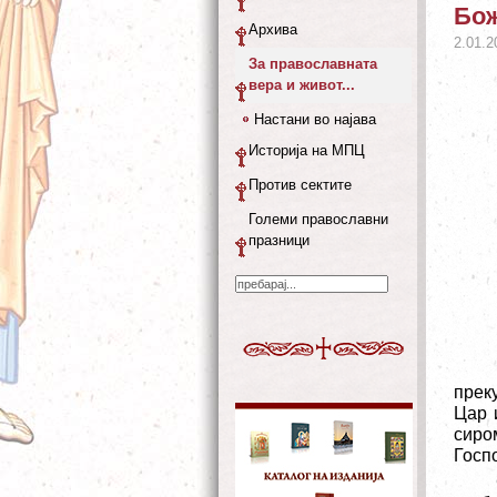
Бож
Архива
2.01.2
За православната
вера и живот...
Настани во најава
Историја на МПЦ
Против сектите
Големи православни
празници
прек
Цар 
сиро
Госпо