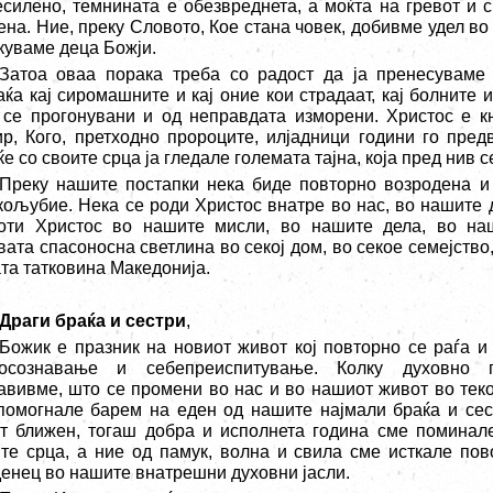
есилено, темнината е обезвреднета, а моќта на гревот и 
ена. Ние, преку Словото, Кое стана човек, добивме удел во
куваме деца Божји.
Затоа оваа порака треба со радост да ја пренесуваме 
аќа кај сиромашните и кај оние кои страдаат, кај болните 
 се прогонувани и од неправдата изморени. Христос е к
ир, Кого, претходно пророците, илјадници години го пред
е со своите срца ја гледале големата тајна, која пред нив с
Преку нашите постапки нека биде повторно возродена и
кољубие. Нека се роди Христос внатре во нас, во нашите 
оти Христос во нашите мисли, во нашите дела, во наш
вата спасоносна светлина во секој дом, во секое семејство
та татковина Македонија.
Драги браќа и сестри
,
Божик е празник на новиот живот кој повторно се раѓа и
осознавање и себепреиспитување. Колку духовно п
авивме, што се промени во нас и во нашиот живот во теко
помогнале барем на еден од нашите најмали браќа и сес
от ближен, тогаш добра и исполнета година сме поминал
те срца, а ние од памук, волна и свила сме исткале пов
енец во нашите внатрешни духовни јасли.