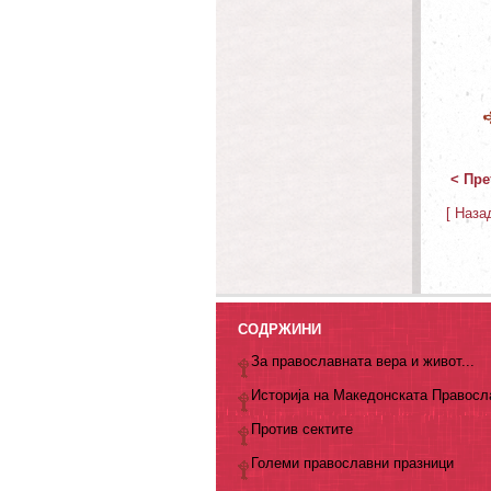
< Пре
[ Наза
СОДРЖИНИ
За православната вера и живот...
Историја на Македонската Правосл
Против сектите
Големи православни празници