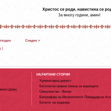
Христос се роди, навистина се ро
За многу години, амин
!
тходно
Следно >
д ]
НАЈЧИТАНИ СТОРИИ
Хуманитарна дејност
Бесплатна правна помош за верниците
авна Црква
Свештенство - Велес
Биографија на Митрополитот Повардарски Ага
Каталог на изданија