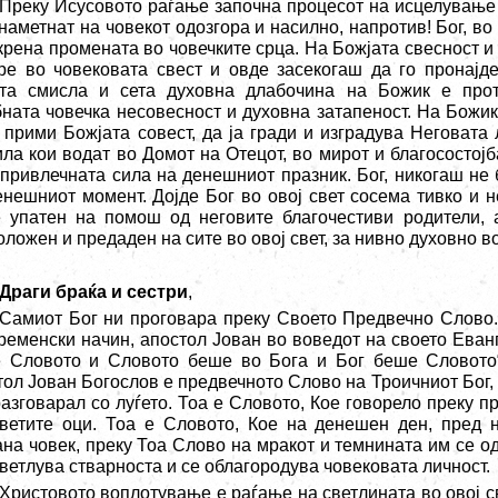
Преку Исусовото раѓање започна процесот на исцелување 
наметнат на човекот одозгора и насилно, напротив! Бог, во
окрена промената во човечките срца. На Божјата свесност и
ре во човековата свест и овде засекогаш да го пронајд
та смисла и сета духовна длабочина на Божик е про
бната човечка несовесност и духовна затапеност. На Божик
а прими Божјата совест, да ја гради и изградува Неговата
ила кои водат во Домот на Отецот, во мирот и благосостојб
 привлечната сила на денешниот празник. Бог, никогаш не б
енешниот момент. Дојде Бог во овој свет сосема тивко и 
 упатен на помош од неговите благочестиви родители, 
оложен и предаден на сите во овој свет, за нивно духовно 
Драги браќа и сестри
,
Самиот Бог ни проговара преку Своето Предвечно Слово.
ременски начин, апостол Јован во воведот на своето Еванг
 Словото и Словото беше во Бога и Бог беше Словото“
тол Јован Богослов е предвечното Слово на Троичниот Бог, 
разговарал со луѓето. Тоа е Словото, Кое говорело преку п
ветите оци. Тоа е Словото, Кое на денешен ден, пред 
ана човек, преку Тоа Слово на мракот и темнината им се о
светлува стварноста и се облагородува човековата личност.
Христовото воплотување е раѓање на светлината во овој све