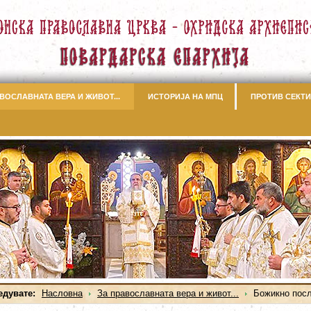
ВОСЛАВНАТА ВЕРА И ЖИВОТ...
ИСТОРИЈА НА МПЦ
ПРОТИВ СЕКТИ
едувате:
Насловна
За православната вера и живот...
Божикно посл