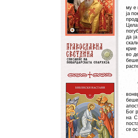
му е 
ја п
прод
Цела
погу
да ј
скал
крие
во д
беше
расп
вонв
беше
апос
Бог 
на С
пост
се о