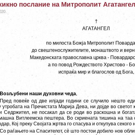
икно послание на Митрополит Агатанге
020.
†
АГАТАНГЕЛ
по милоста Божја Митрополит Поварда
до свештенослужителите, монаштвото и верн
Македонската православна црква - Повардарс
а по повод Рождеството Христово - Бо
испраќа мир и благослов од Бога
,
Возљубени наши духовни чеда
,
Пред повеќе од две илјади години се случило нешто еди
у утробата на Пречистата Марија Дева, ни дојде во светот 
и Седржител, не посакал да се роди во раскошна и богата
машна Витлеемска пештера. Во скриената тишина на таа 
дар, Кој преку Својата жртва го спасува и откупува секого н
Со раѓањето на Спасителот, сè што постои добило нов обл