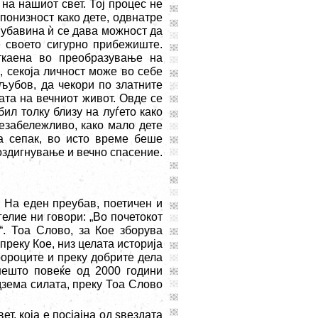
на нашиот свет. Тој процес не
 понизност како дете, одвнатре
 убавина ѝ се дава можност да
е своето сигурно прибежиште.
ткаена во преобразување на
, секоја личност може во себе
 љубов, да чекори по златните
ата на вечниот живот. Овде се
ил толку близу на луѓето како
незабележливо, како мало дете
а сепак, во исто време беше
воздигнување и вечно спасение.
 На еден преубав, поетичен и
елие ни говори: „Во почетокот
. Тоа Слово, за Кое зборува
преку Кое, низ целата историја
ророците и преку добрите дела
нешто повеќе од 2000 години
дзема силата, преку Тоа Слово
т, која е посјајна од ѕвездата