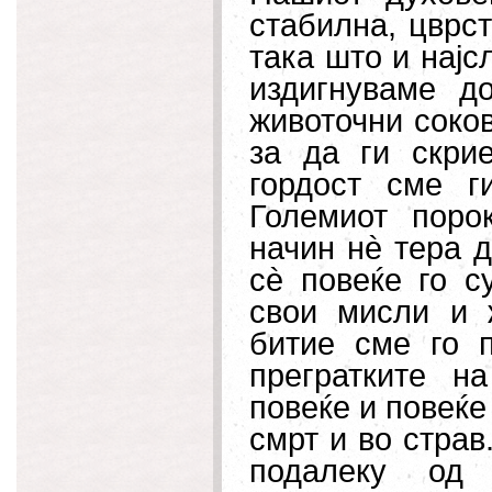
стабилна, цврст
така што и најс
издигнуваме д
животочни соков
за да ги скри
гордост сме г
Големиот поро
начин нè тера 
сè повеќе го с
свои мисли и 
битие сме го 
прегратките н
повеќе и повеќе
смрт и во страв
подалеку од