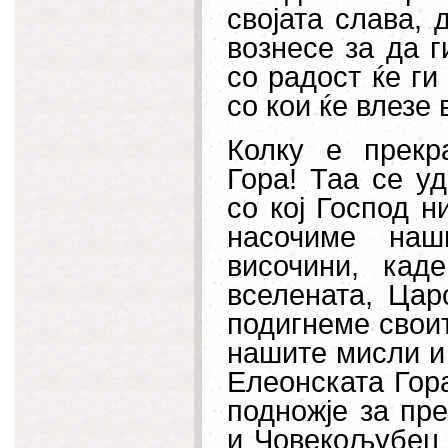
својата слава, 
вознесе за да г
со радост ќе ги
со кои ќе влезе
Колку е прекр
Гора! Таа се уд
со кој Господ н
насочиме наш
височини, ка
вселената, Цар
подигнеме своит
нашите мисли и
Елеонската Гор
подножје за пр
и Човекољубец 