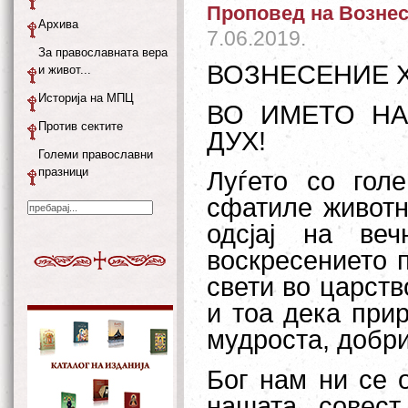
Проповед на Возне
Архива
7.06.2019.
За православната вера
ВОЗНЕСЕНИЕ 
и живот...
Историја на МПЦ
ВО ИМЕТО НА
Против сектите
ДУХ!
Големи православни
празници
Луѓето со гол
сфатиле животн
одсјај на ве
воскресението п
свети во царств
и тоа дека при
мудроста, добри
Бог нам ни се 
нашата совест