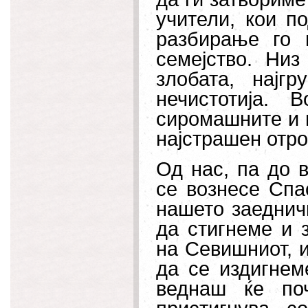
учители, кои п
разбирање го 
семејство. Низ
злобата, најг
нечистотија.
сиромашните и г
најстрашен отро
Од нас, па до 
се вознесе Спа
нашето заеднич
да стигнеме и 
на Севишниот, 
да се издигнем
веднаш ќе по