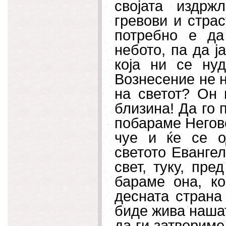
својата издрж
гревови и страс
потребно е да
небото, па да ј
која ни се ну
Вознесение не н
на светот? Он 
близина! Да го 
побараме Негово
чуе и ќе се о
светото Евангел
свет, туку, пре
бараме она, ко
десната страна
биде жива нашат
да ги затвориме