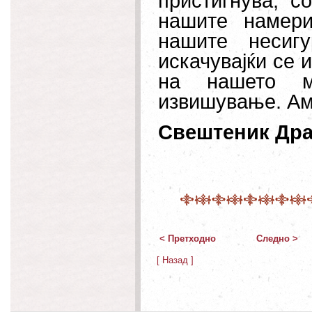
пристигнува, с
нашите намери
нашите несигу
искачувајќи се 
на нашето м
извишување. Ам
Свештеник Дра
< Претходно
Следно >
[ Назад ]