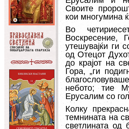
Ерусалим и не
Своите пророш
кои многумина 
Во четириес
Воскресение, 
утешувајќи ги с
од Отецот Духо
до крајот на св
Гора, „ги подиг
благословуваше
небото; тие М
Ерусалим со гол
Колку прекрасн
темнината на св
светлината од 