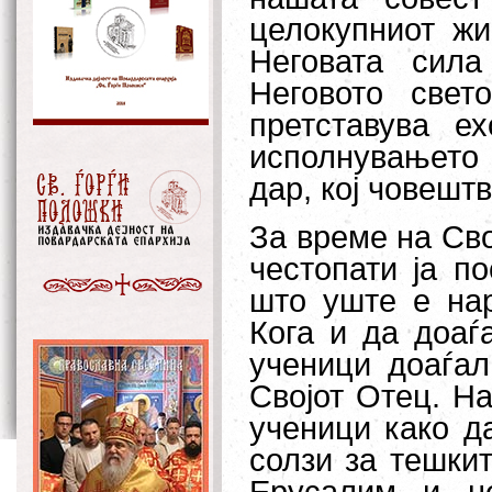
целокупниот жи
Неговата сил
Неговото свет
претставува е
исполнувањето 
дар, кој човешт
За време на Сво
честопати ја п
што уште е нар
Кога и да доаѓ
ученици доаѓал
Својот Отец. Н
ученици како да
солзи за тешкит