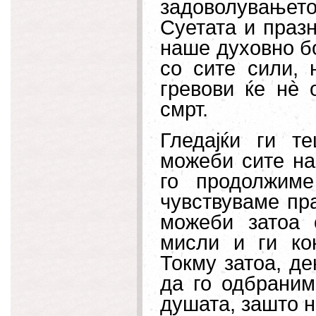
задоволувањет
Суетата и празн
наше духовно бо
со сите сили, 
гревови ќе нè 
смрт.
Гледајќи ги т
можеби сите на
го продолжиме
чувствуваме пра
можеби затоа 
мисли и ги ко
Токму затоа, де
да го одбраним
душата, зашто н