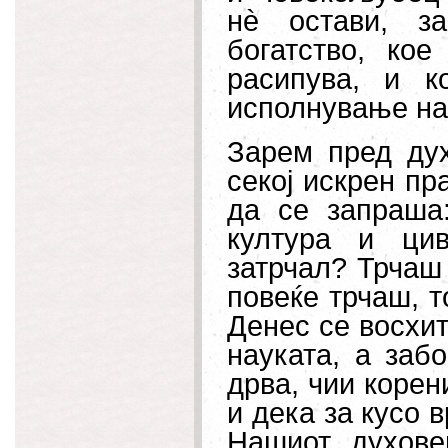
нè остави, з
богатство, ко
расипува, и 
исполнување на 
Зарем пред дух
секој искрен пр
да се запраша:
култура и цив
затрчал? Трчаш 
повеќе трчаш, т
Денес се восхит
науката, а заб
дрва, чии корен
и дека за кусо 
Нашиот духове