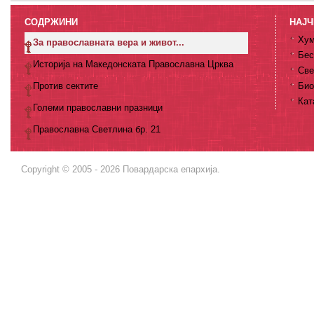
СОДРЖИНИ
НАЈЧ
Хум
За православната вера и живот...
Бес
Историја на Македонската Православна Црква
Све
Против сектите
Био
Кат
Големи православни празници
Православна Светлина бр. 21
Copyright © 2005 - 2026 Повардарска епархија.