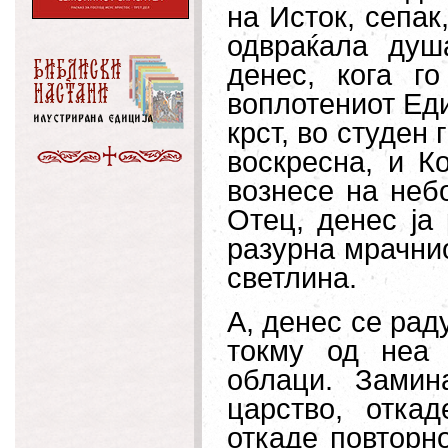
на Исток, сепак
одвраќала душ
денес, кога г
воплотениот Еди
крст, во студен 
воскресна, и К
вознесе на неб
Отец, денес ја
разурна мрачнио
светлина.
А, денес се рад
токму од неа 
облаци. Замин
царство, отка
откаде повторно