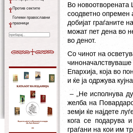
Во новоотворената
Против сектите
соодветно опремен 
Големи православни
добијат граѓаните н
празници
мож
ат
пет дена во н
во денот.
Со чинот на освету
чиноначалствуваше г
Епархија
,
која
во по
и ќе ја одржува кујн
–
„Не исполнува д
желба на Повардарс
земји ќе најдете лу
кога се подарува и
граѓани на кои им т