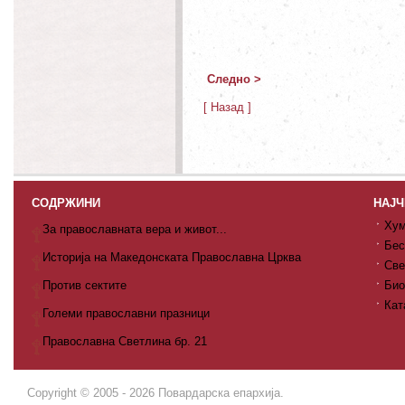
Следно >
[ Назад ]
СОДРЖИНИ
НАЈЧ
Хум
За православната вера и живот...
Бес
Историја на Македонската Православна Црква
Све
Против сектите
Био
Кат
Големи православни празници
Православна Светлина бр. 21
Copyright © 2005 - 2026 Повардарска епархија.