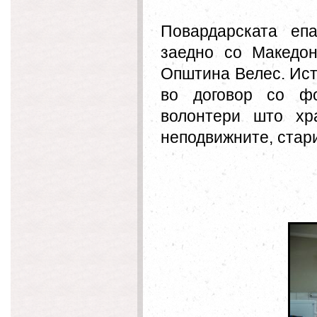
Повардарската
епар
заедно со Македон
Општина Велес. Иста
во договор со фо
волонтери што хр
неподвижните, стар