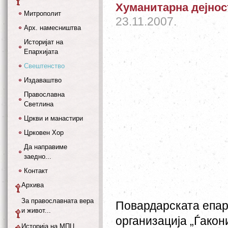
Хуманитарна дејнос
Митрополит
23.11.2007.
Арх. намесништва
Историјат на
Епархијата
Свештенство
Издаваштво
Православна
Светлина
Цркви и манастири
Црковен Хор
Да направиме
заедно...
Контакт
Архива
За православната вера
Повардарската епар
и живот...
организација „Ѓакон
Историја на МПЦ