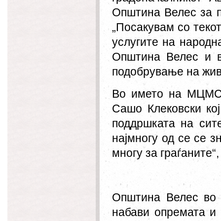
Општина Велес за п
„Посакувам со теко
услугите на народн
Општина Велес и в
подобрување на жив
Во името на МЦМС 
Сашо Клековски ко
поддршката на сит
најмногу од се се з
многу за граѓаните“,
Општина Велес во р
набави опремата и 