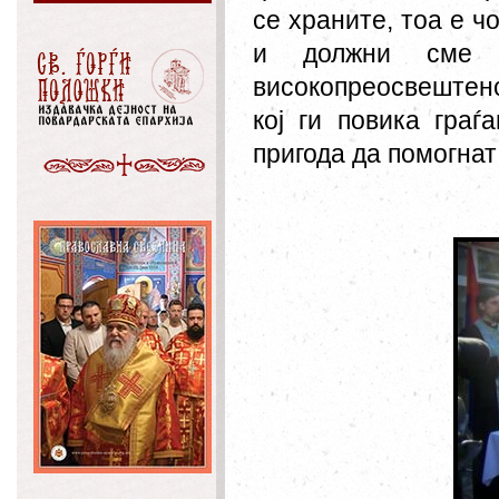
се храните, тоа е ч
и должни сме
високопреосвештен
кој ги повика граѓ
пригода да помогнат