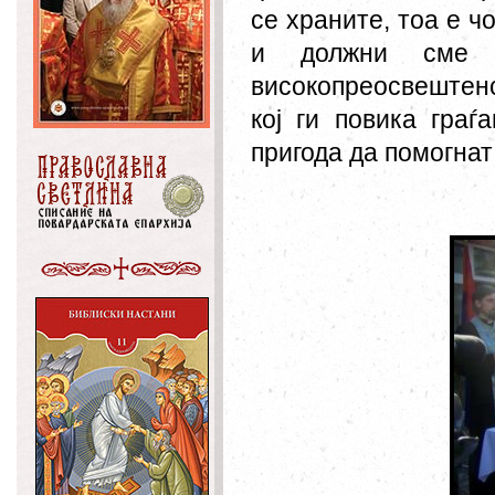
се храните, тоа е ч
и должни сме
високопреосвештен
кој ги повика граѓ
пригода да помогнат