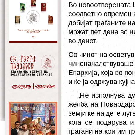
Во новоотворената
соодветно опремен 
добијат граѓаните н
мож
ат
пет дена во н
во денот.
Со чинот на освету
чиноначалствуваше г
Епархија
,
која
во по
и ќе ја одржува кујн
–
„Не исполнува д
желба на Повардарс
земји ќе најдете лу
кога се подарува и
граѓани на кои им т