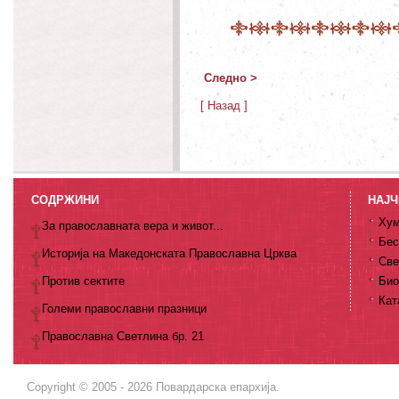
Следно >
[ Назад ]
СОДРЖИНИ
НАЈЧ
Хум
За православната вера и живот...
Бес
Историја на Македонската Православна Црква
Све
Против сектите
Био
Кат
Големи православни празници
Православна Светлина бр. 21
Copyright © 2005 - 2026 Повардарска епархија.