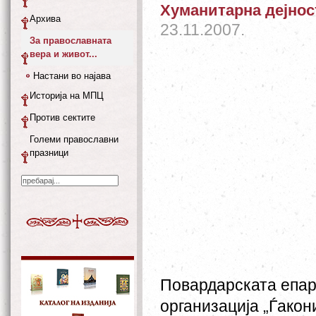
Хуманитарна дејнос
Архива
23.11.2007.
За православната
вера и живот...
Настани во најава
Историја на МПЦ
Против сектите
Големи православни
празници
Повардарската епар
организација „Ѓакон