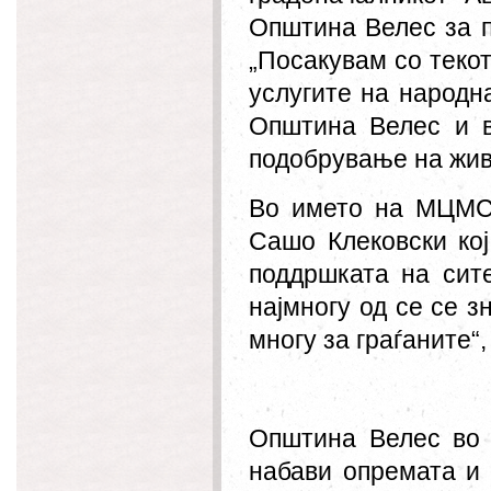
Општина Велес за п
„Посакувам со теко
услугите на народн
Општина Велес и в
подобрување на жив
Во името на МЦМС 
Сашо Клековски ко
поддршката на сит
најмногу од се се з
многу за граѓаните“,
Општина Велес во р
набави опремата и 