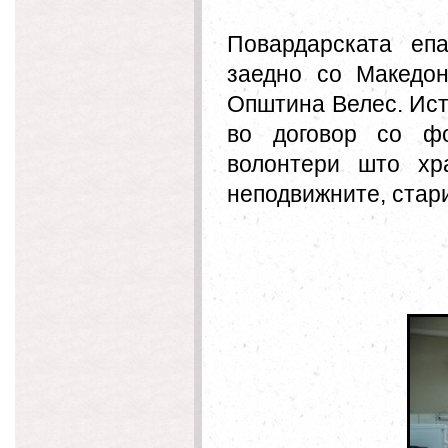
Повардарската
епар
заедно со Македон
Општина Велес. Иста
во договор со фо
волонтери што хр
неподвижните, стар