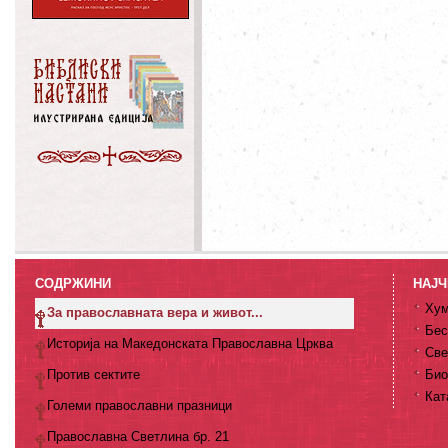
СОДРЖИНИ
НАЈЧ
Хум
За православната вера и живот...
Бес
Историја на Македонската Православна Црква
Све
Против сектите
Био
Кат
Големи православни празници
Православна Светлина бр. 21