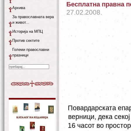
Бесплатна правна п
Архива
27.02.2008.
За православната вера
и живот...
Историја на МПЦ
Против сектите
Големи православни
празници
Повардарската епар
верници, дека секој 
16 часот во просто