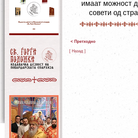
имаат можност д
совети од стр
< Претходно
[ Назад ]