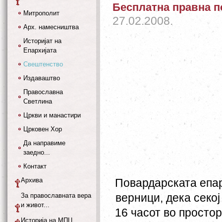
Бесплатна правна п
Митрополит
27.02.2008.
Арх. намесништва
Историјат на
Епархијата
Свештенство
Издаваштво
Православна
Светлина
Цркви и манастири
Црковен Хор
Да направиме
заедно...
Контакт
Архива
Повардарската епар
верници, дека секој 
За православната вера
и живот...
16 часот во просто
Историја на МПЦ