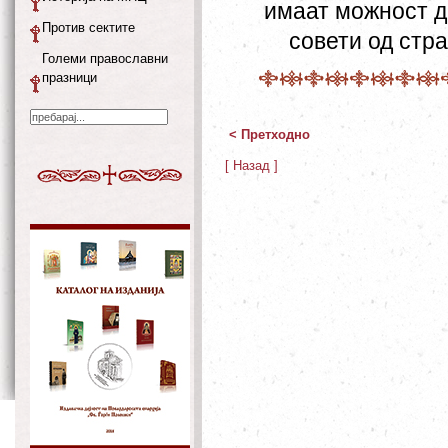
имаат можност д
Против сектите
совети од стр
Големи православни
празници
< Претходно
[ Назад ]