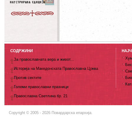
СОДРЖИНИ
НАЈЧ
Хум
За православната вера и живот...
Бес
Историја на Македонската Православна Црква
Све
Против сектите
Био
Кат
Големи православни празници
Православна Светлина бр. 21
Copyright © 2005 - 2026 Повардарска епархија.