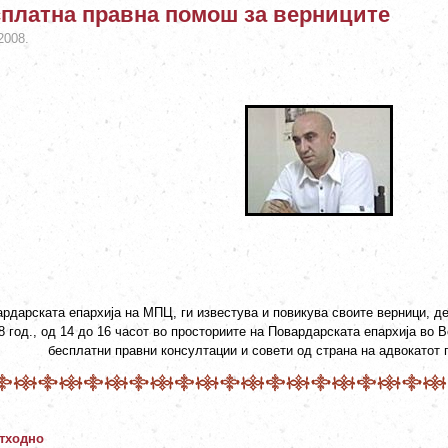
платна правна помош за верниците
2008.
рдарската епархија на МПЦ, ги известува и повикува своите верници, дек
8 год., од 14 до 16 часот во просториите на Повардарската епархија во 
бесплатни правни консултации и совети од страна на адвокатот 
тходно