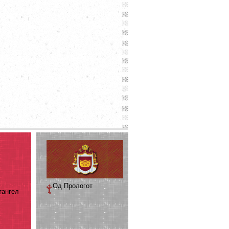
Од Прологот
тангел