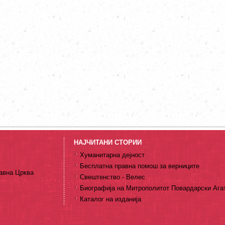
НАЈЧИТАНИ СТОРИИ
Хуманитарна дејност
Бесплатна правна помош за верниците
авна Црква
Свештенство - Велес
Биографија на Митрополитот Повардарски Ага
Каталог на изданија