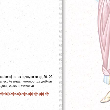
а секој петок почнувајки од 29. 02.
Велес, ќе имаат можност да добијат
г-дин Ванчо Шехтански.