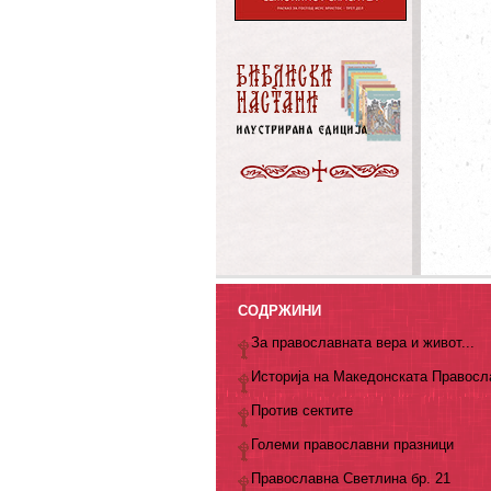
СОДРЖИНИ
За православната вера и живот...
Историја на Македонската Правосл
Против сектите
Големи православни празници
Православна Светлина бр. 21