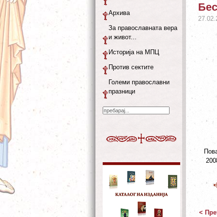
Бес
Архива
27.02.
За православната вера
и живот...
Историја на МПЦ
Против сектите
Големи православни
празници
Пова
200
< Пре