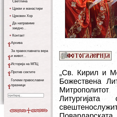
Светлина
Цркви и манастири
Црковен Хор
Да направиме
заедно...
Контакт
Архива
За православната вера
и живот...
Историја на МПЦ
„Св. Кирил и М
Против сектите
Божествена Лит
Големи православни
празници
Митрополитот
Литургијата
свештенослуж
Повардарскат