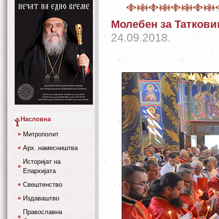
Молебен за Таткови
24.09.2018.
Насловна
Митрополит
Арх. намесништва
Историјат на
Епархијата
Свештенство
Издаваштво
Православна