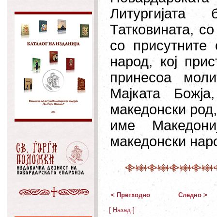
Литургијата
Татковината, со
со присутните 
народ, кој при
принесоа мол
Мајката Божја
македонски род,
име Македони
македонски нар
< Претходно
Следно >
[ Назад ]