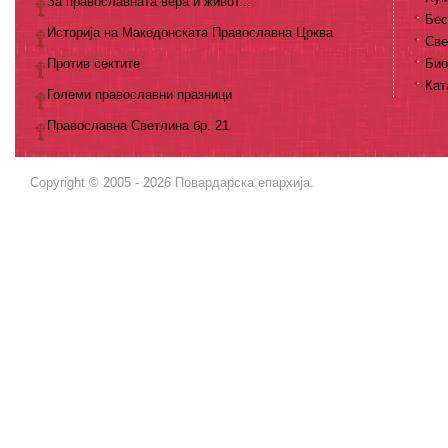
За православната вера и живот...
Бес
Историја на Македонската Православна Црква
Све
Против сектите
Био
Кат
Големи православни празници
Православна Светлина бр. 21
Copyright © 2005 - 2026 Повардарска епархија.