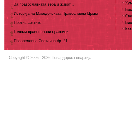
Хум
За православната вера и живот...
Бес
Историја на Македонската Православна Црква
Све
Против сектите
Био
Кат
Големи православни празници
Православна Светлина бр. 21
Copyright © 2005 - 2026 Повардарска епархија.