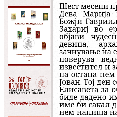
Шест месеци пр
Дева Марија 
Божји Гавриил
Захариј во е
објави чудес
девица, арх
зачнување на е
поверува вед
известител и з
па остана нем
Јован. Тој ден
Елисавета за 
биде дадено им
име би сакал д
нем напиша на 