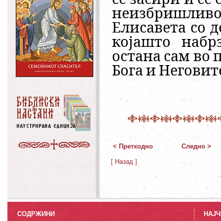
неизбришли
Елисавета со д
којашто набр
остана сам во 
Бога и Неговит
< Претходно
Следно >
[ Назад ]
СОДРЖИНИ
НАЈЧ