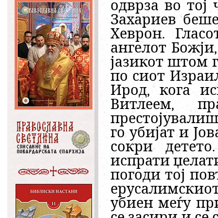
одврза во тој 
Захариев беш
Хеврон. Глас
ангелот Божји,
јазикот штом г
по сиот Израил
Ирод, кога и
Витлеем, п
престојувалишт
го убијат и Јо
сокри детето
испрати џелати
погоди тој по
ерусалимскиот 
убиен меѓу пр
се засири и се