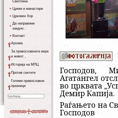
Светлина
Цркви и манастири
Црковен Хор
Да направиме
заедно...
Контакт
Архива
За православната вера
и живот...
Историја на МПЦ
Господов, М
Против сектите
Агатангел отс
Големи православни
во црквата „Ус
празници
Демир Капија.
Раѓањето на С
Господов