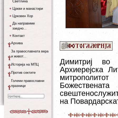
Светлина
Цркви и манастири
Црковен Хор
Да направиме
заедно...
Контакт
Архива
За православната вера
и живот...
Димитриј во 
Историја на МПЦ
Архиерејска Ли
Против сектите
митрополитот
Големи православни
Божестве
празници
свештенослуж
на Повардарскат