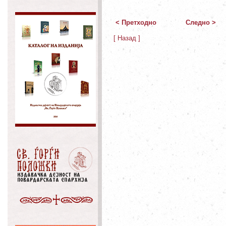
< Претходно
Следно >
[ Назад ]