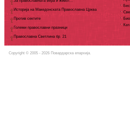
За православната вера и живот...
Бес
Историја на Македонската Православна Црква
Све
Против сектите
Био
Кат
Големи православни празници
Православна Светлина бр. 21
Copyright © 2005 - 2026 Повардарска епархија.