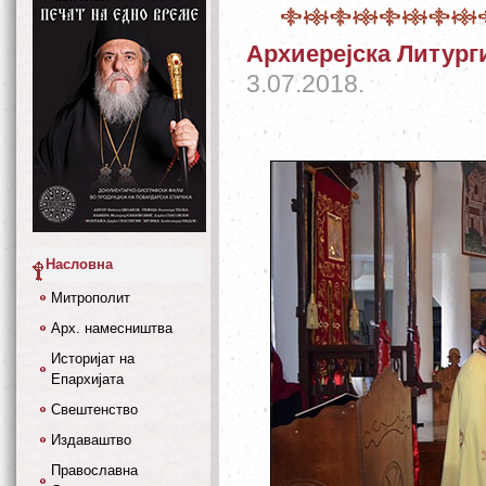
Архиерејска Литург
3.07.2018.
Насловна
Митрополит
Арх. намесништва
Историјат на
Епархијата
Свештенство
Издаваштво
Православна