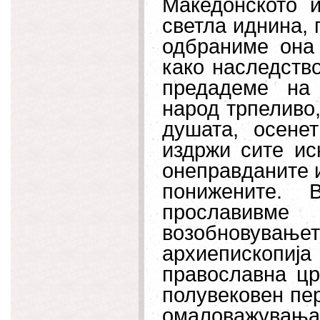
Македонското 
светла иднина, 
одбраниме она
како наследство
предадеме на 
народ трпеливо,
душата, осене
издржи сите ис
онеправданите и
понижените. 
прославивм
возобновувањет
архиепископи
православна цр
полувековен пер
омаловажува