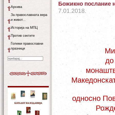
Божикно послание н
Архива
7.01.2018.
За православната вера
и живот...
Историја на МПЦ
Против сектите
Големи православни
празници
Ми
до
монаштв
Македонскат
односно Пов
Рожде