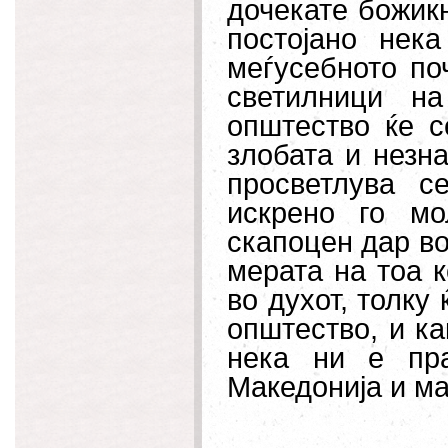
дочекате божик
постојано нека
меѓусебното по
светилници н
општество ќе с
злобата и незна
просветлува с
искрено го м
скапоцен дар во
мерата на тоа к
во духот, толку
општество, и ка
нека ни е пра
Македонија и ма