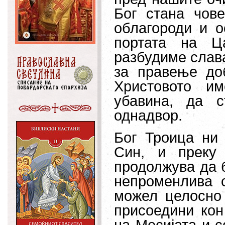
Бог стана чове
облагороди и о
портата на Ц
разбудиме слава
за правење до
Христовото и
убавина, да 
однадвор.
Бог Троица ни 
Син, и преку 
продолжува да 
непроменлива 
можел целосно
присоедини кон