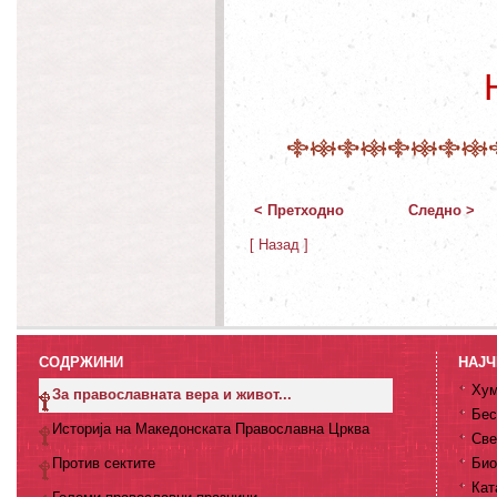
< Претходно
Следно >
[ Назад ]
СОДРЖИНИ
НАЈЧ
Хум
За православната вера и живот...
Бес
Историја на Македонската Православна Црква
Све
Против сектите
Био
Кат