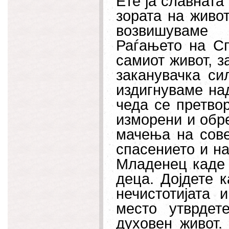
Ете ја славната
зората на живо
возвишуваме 
Раѓањето на Сп
самиот живот, за
заканувачка си
издигнуваме над
чеда се претво
изморени и обре
мачења на сове
спасението и на
Младенец каде 
деца. Дојдете к
нечистотијата 
место утврдет
духовен живот.