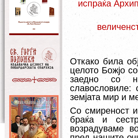
испраќа Архип
величенст
Откако била об
целото Божјо со
заедно со н
славословиле: 
земјата мир и ме
Со смиреност и
браќа и сест
возрадуваме в
пред нашите оч