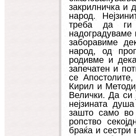
закрилничка и 
народ. Нејзин
треба да ги
надоградуваме 
заборавиме де
народ, од про
родивме и дека
запечатен и по
се Апостолите,
Кирил и Методиј
Велички. Да си 
нејзината душа
зашто само во
ропство секој
браќа и сестри 