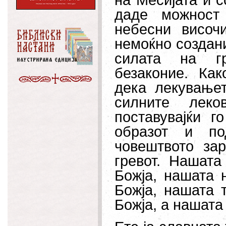
на Месијата и 
даде можност
небесни височ
немоќно создани
силата на гр
безаконие. Ка
дека лекување
силните леко
поставувајќи г
образот и по
човештвото за
гревот. Нашата
Божја, нашата 
Божја, нашата 
Божја, а нашата