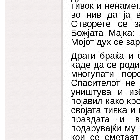
тивок и ненамет
во нив да ја 
Отворете се з
Божјата Мајка:
Мојот дух се за
Драги браќа и 
каде да се роди
многупати пор
Спасителот не 
уништува и из
појавил како кро
својата тивка и
правдата и в
подарувајќи му
кои се сметаат