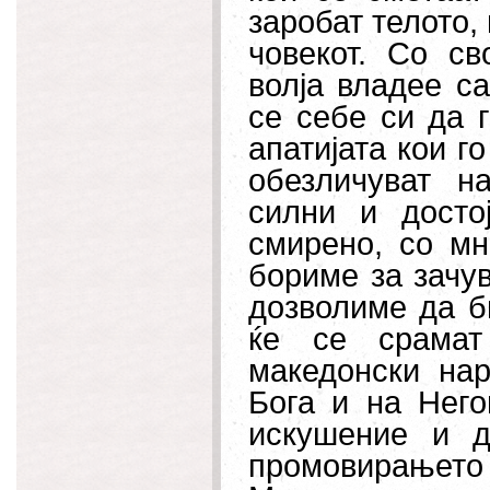
заробат телото,
човекот. Со св
волја владее са
се себе си да 
апатијата кои г
обезличуват н
силни и досто
смирено, со мн
бориме за зачу
дозволиме да б
ќе се срамат
македонски нар
Бога и на Него
искушение и д
промовирањето 