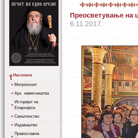
Преосветување на ц
6.11.2017.
Насловна
Митрополит
Арх. намесништва
Историјат на
Епархијата
Свештенство
Издаваштво
Православна