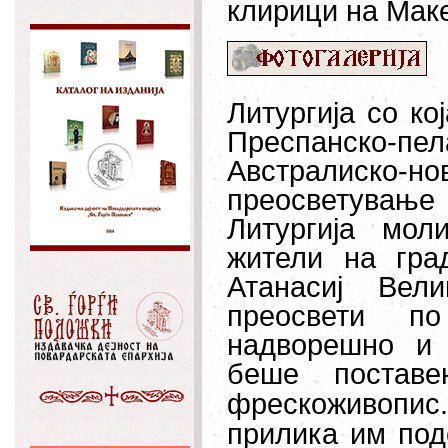
клирици на Мак
Литургија со к
Преспанско-
Австралиско-н
преосветување
Литургија мол
жители на гра
Атанасиј Вел
преосвети п
надворешно и
беше поставе
фрескоживопи
прилика им под