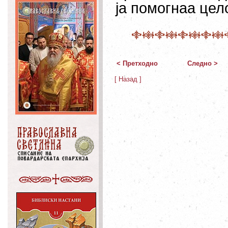
ја помогнаа цел
< Претходно
Следно >
[ Назад ]