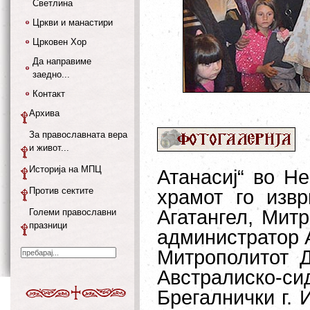
Светлина
Цркви и манастири
Црковен Хор
Да направиме
заедно...
Контакт
Архива
За православната вера
и живот...
Историја на МПЦ
Атанасиј“ во Н
Против сектите
храмот го извр
Агатангел, Мит
Големи православни
празници
администратор А
Митрополитот Д
Австралиско-си
Брегалнички г. 