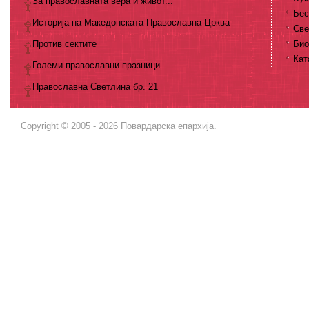
За православната вера и живот...
Бес
Историја на Македонската Православна Црква
Све
Против сектите
Био
Кат
Големи православни празници
Православна Светлина бр. 21
Copyright © 2005 - 2026 Повардарска епархија.