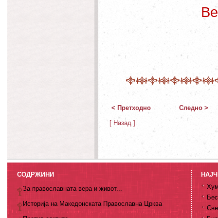
Ве
< Претходно
Следно >
[ Назад ]
СОДРЖИНИ
НАЈЧ
Хум
За православната вера и живот...
Бес
Историја на Македонската Православна Црква
Све