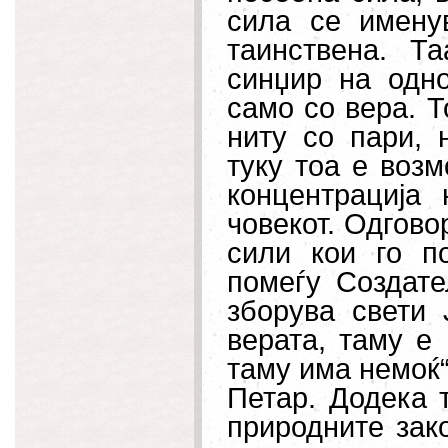
сила се имену
таинствена. Т
синџир на одн
само со вера. Т
ниту со пари, н
туку тоа е воз
концентрација
човекот. Одгово
сили кои го п
помеѓу Создате
зборува свети 
верата, таму е
таму има немоќ
Петар. Додека 
природните зако