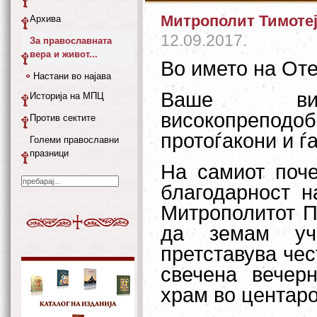
Митрополит Тимотеј
Архива
12.09.2017.
За православната
вера и живот...
Во името на Оте
Настани во најава
Ваше висо
Историја на МПЦ
високопреподо
Против сектите
протоѓакони и ѓа
Големи православни
празници
На самиот поче
благодарност н
Митрополитот По
да земам уч
претставува чес
свечена вечер
храм во центаро