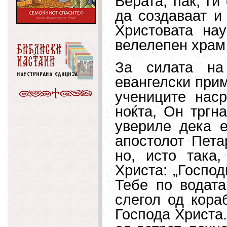
Верата, пак, ги
да создаваат и
Христовата на
велелепен храм 
За силата на
евангелски прим
учениците наср
ноќта, Он тргн
увериле дека е
апостолот Пета
но, исто така
Христа: „Господ
Тебе по водата
слегол од кора
Господа Христа.