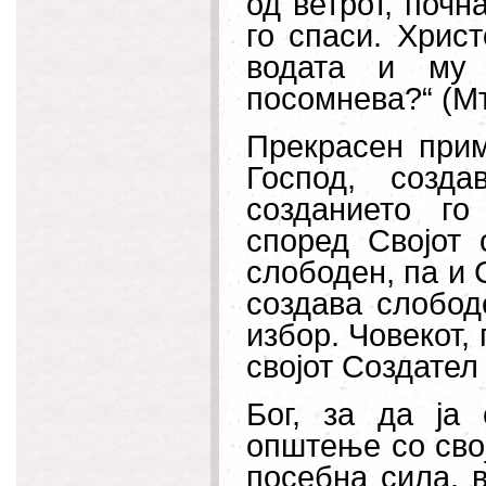
од ветрот, почн
го спаси. Христ
водата и му 
посомнева?“ (Мт.
Прекрасен прим
Господ, созда
созданието го
според Својот 
слободен, па и 
создава слобод
избор. Човекот, 
својот Создател
Бог, за да ја 
општење со сво
посебна сила, 