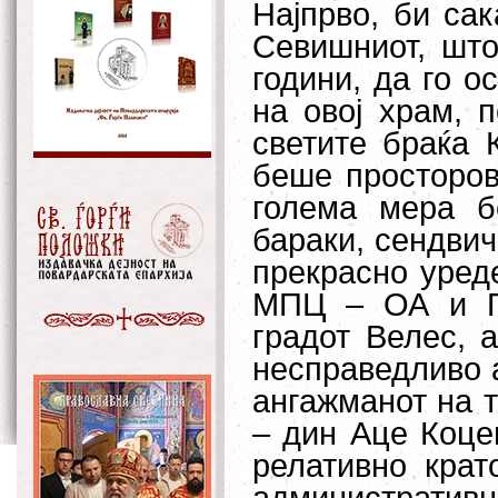
Најпрво, би са
Севишниот, што
години, да го 
на овој храм, 
светите браќа 
беше просторов
голема мера б
бараки, сендвич
прекрасно уреде
МПЦ – ОА и По
градот Велес, 
несправедливо а
ангажманот на т
– дин Аце Коцев
релативно крат