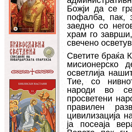
административ
Божји да се гр
пофалба, пак, 
заедно со него
храм го заврши,
свечено осветув
Светите браќа К
мисионерско д
осветлија наши
Тие, со нивно
народи во се
просветени нар
правилен раз
цивилизација на
ја посеаја ве