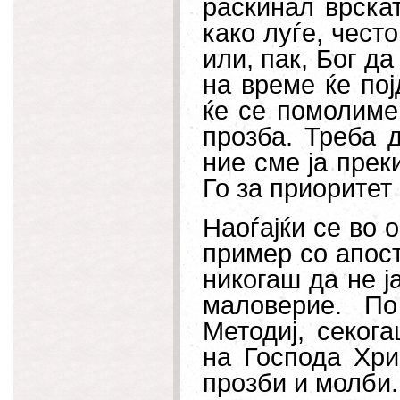
раскинал врскат
како луѓе, чест
или, пак, Бог да
на време ќе пој
ќе се помолиме
прозба. Треба 
ние сме ја прек
Го за приоритет
Наоѓајќи се во о
пример со апост
никогаш да не ј
маловерие. П
Методиј, секог
на Господа Хри
прозби и молби.