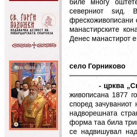
биле многу оштет
северниот ѕид. 
фрескоживописани о
манастирските кон
Денес манастирот е 
село Горниково
- црква „С
живописана 1877 го
според зачуваниот 
надворешната стран
форма таа била три
се надвишувал над