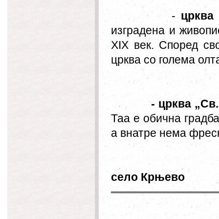
-
црква 
изградена и живопи
XIX век. Според св
црква со голема олт
- црква „Св
Таа е обична градба
а внатре нема фреск
село Крњево