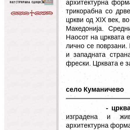
архитектурна форма
трикорабна со дрве
цркви од XIX век, в
Македонија. Средн
Наосот на црквата е
лично се поврзани.
и западната стран
фрески. Црквата е 
село Куманичево
- цркв
изградена и жив
архитектурна форма