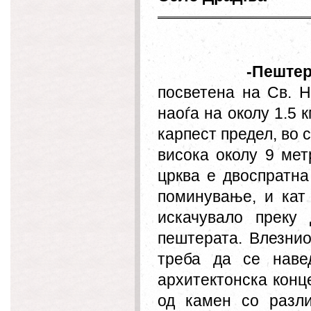
-Пеште
посветена на Св. Н
наоѓа на околу 1.5 
карпест предел, во 
висока околу 9 мет
црква е двоспратна
поминување, и кат 
искачувало преку
пештерата. Влезнио
треба да се наве
архитектонска конц
од камен со разл