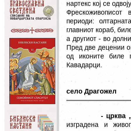
нартекс кој се одвој
Фрескоживописот 
периоди: олтарнат
главниот кораб, биле
а другиот - во долн
Пред две децении о
од иконите биле 
Кавадарци.
село Драгожел
- црква 
изградена и живо