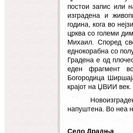
постои запис или н
изградена и живоп
година, кога во неј
црква со големи дим
Михаил. Според св
еднокорабна со пол
Градена е од плоче
еден фрагмент во
Богородица Ширшаја
крајот на ЏВИИ век.
Новоизграден
напуштена. Во неа 
Село Драдња