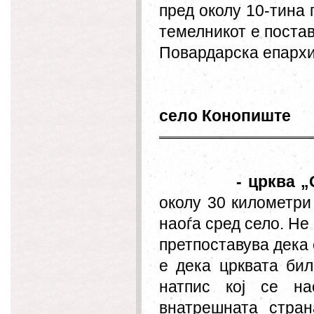
пред околу 10-тина 
темелникот е поста
Повардарска епархиј
село Конопиште
- црква 
околу 30 километри
наоѓа сред село. Не 
претпоставува дека 
е дека црквата би
натпис кој се на
внатрешната стран