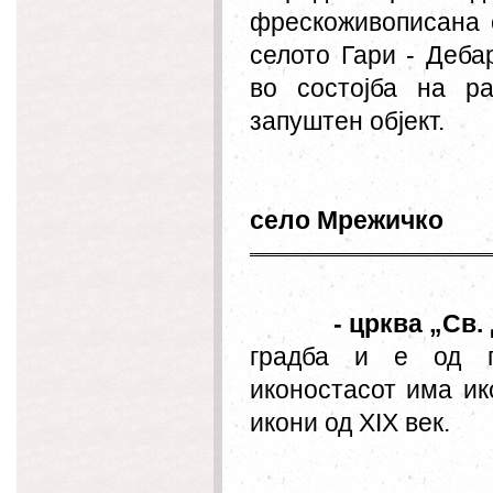
фрескоживописана 
селото Гари - Деба
во состојба на р
запуштен објект.
село Мрежичко
- црква „Св.
градба и е од п
иконостасот има ик
икони од XIX век.