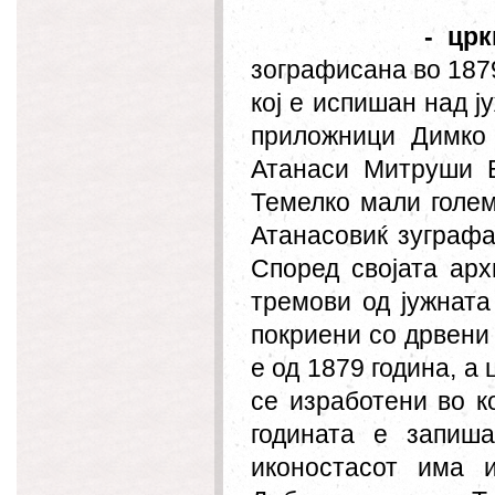
- црк
зографисана во 1879
кој е испишан над ј
приложници Димко
Атанаси Митруши В
Темелко мали голем
Атанасовиќ зуграфа
Според својата арх
тремови од јужната
покриени со дрвени
е од 1879 година, а
се изработени во к
годината е запиш
иконостасот има 