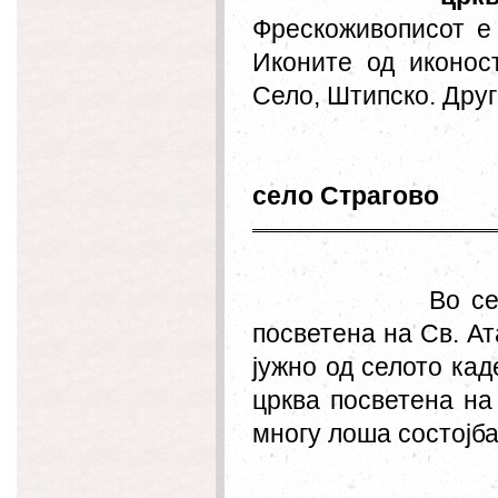
Фрескоживописот е
Иконите од иконос
Село, Штипско. Друг
село Страгово
Во се
посветена на Св. Ат
јужно од селото кад
црква посветена на
многу лоша состојба