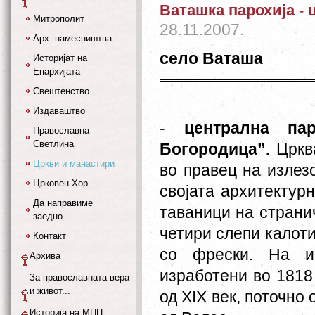
Ваташка парохија -
Митрополит
28.11.2007.
Арх. намесништва
село Ваташа
Историјат на
Епархијата
Свештенство
Издаваштво
-
централна пар
Православна
Светлина
Богородица”.
Црква
Цркви и манастири
во правец на излез
Црковен Хор
својата архитектур
Да направиме
таваници на страни
заедно...
четири слепи калоти
Контакт
со фрески. На и
Архива
изработени во 1818
За православната вера
и живот...
од XIX век, поточно
Историја на МПЦ