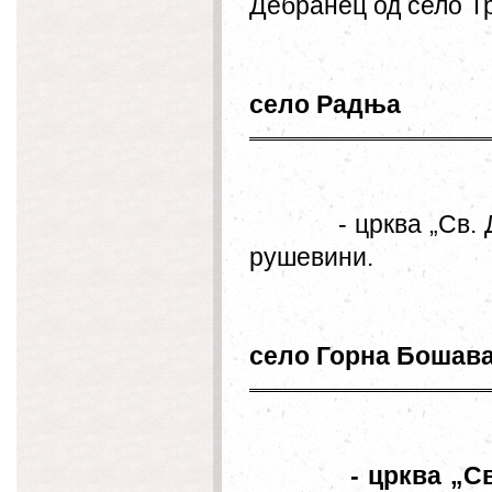
Дебранец од село Т
село Радња
- црква „Св.
рушевини.
село Горна Бошав
- црква „С