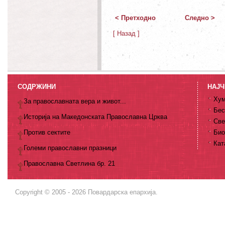
< Претходно
Следно >
[ Назад ]
СОДРЖИНИ
НАЈЧ
Хум
За православната вера и живот...
Бес
Историја на Македонската Православна Црква
Све
Против сектите
Био
Кат
Големи православни празници
Православна Светлина бр. 21
Copyright © 2005 - 2026 Повардарска епархија.