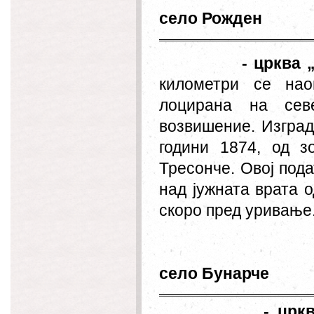
село Рожден
- црква 
километри се нао
лоцирана на сев
возвишение. Изград
години 1874, од 
Тресонче. Овој пода
над јужната врата 
скоро пред уривање
село Бунарче
- црк