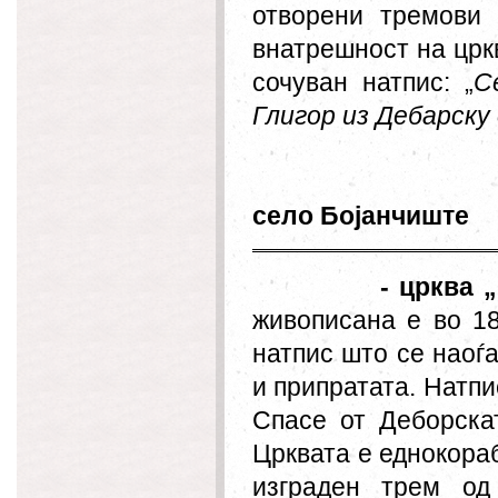
отворени тремови 
внатрешност на црк
сочуван натпис:
„
С
Глигор из Дебарску
село Бојанчиште
- црква 
живописана е во 18
натпис што се наоѓа
и припратата. Натпи
Спасе от Деборска
Црквата е еднокора
изграден трем од