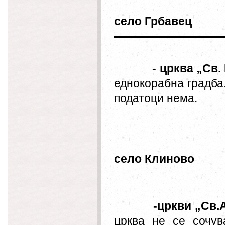
село Грбавец
- црква
„
Св.
еднокорабна градба.
податоци нема.
село Клиново
-цркви
„
Св.
црква не се сочув