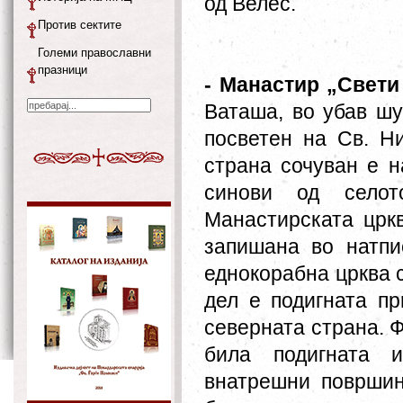
од Велес.
Против сектите
Големи православни
празници
- Манастир
„
Свети
Ваташа, во убав ш
посветен на Св. Н
страна сочуван е н
синови од селот
Манастирската цркв
запишана во натпи
еднокорабна црква 
дел е подигната пр
северната страна. Ф
била подигната и
внатрешни површин