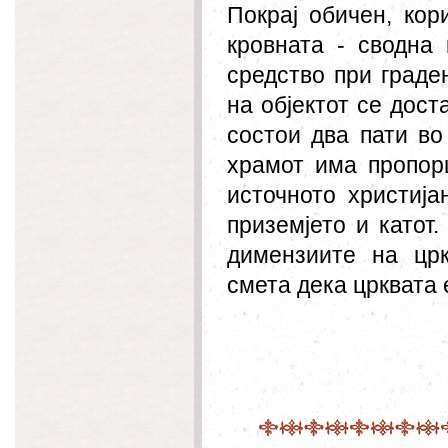
Покрај обичен, кор
кровната - сводна 
средство при граде
на објектот се дос
состои два пати во
храмот има пропор
источното христија
приземјето и катот
димензиите на цр
смета дека црквата 