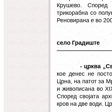
Крушево. Според 
трикорабна со полу
Реновирана е во 200
село Градиште
- црква
„
С
кое денес не пост
Црна, на патот за М
и живописана во XI
Според својата ар
кров на две води. Ц