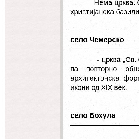
Нема црква. 
христијанска базили
село Чемерско
- црква
„
Св.
па повторно обн
архитектонска фор
икони од XIX век.
село Бохула