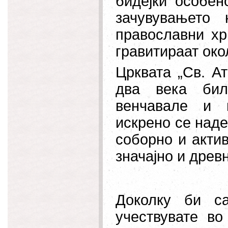
бидејќи особен
зачувувањето 
православни хр
гравитираат окол
Црквата „Св. А
два века бил
венчавале и 
искрено се над
соборно и актив
значајно и древ
Доколку би с
учествувате во