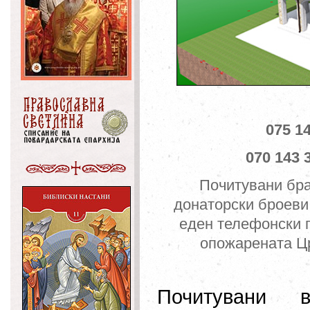
075 1
070 143 
Почитувани бра
донаторски бро
еви
еден телефонски п
опожарената Цр
Почитувани 