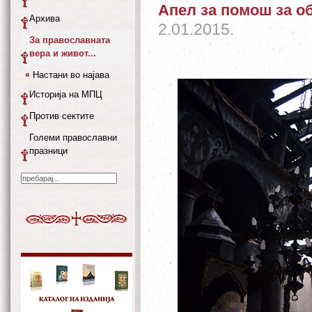
Апел за помош за об
Архива
2.01.2015.
За православната
вера и живот...
Настани во најава
Историја на МПЦ
Против сектите
Големи православни
празници