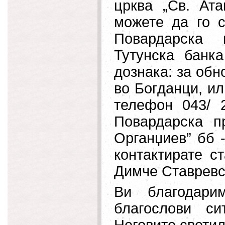
црква „Св. Ата
можете да го 
Повардарска 
Тутунска банк
дознака: за обн
во Богданци, и
телефон 043/ 
Повардарска п
Органџиев” бб -
контактирате с
Димче Ставревск
Ви благодари
благослови с