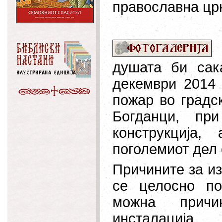
православна цр
душата би сак
декември 2014 г
пожар во градск
Богданци, пр
конструкција
поголемиот дел 
Причините за и
се целосно по
можна причи
инсталација.