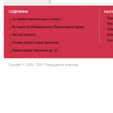
СОДРЖИНИ
НАЈЧ
Хум
За православната вера и живот...
Бес
Историја на Македонската Православна Црква
Све
Против сектите
Био
Кат
Големи православни празници
Православна Светлина бр. 21
Copyright © 2005 - 2026 Повардарска епархија.