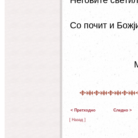
Неговите свети
Со почит и Божј
< Претходно
Следно >
[ Назад ]