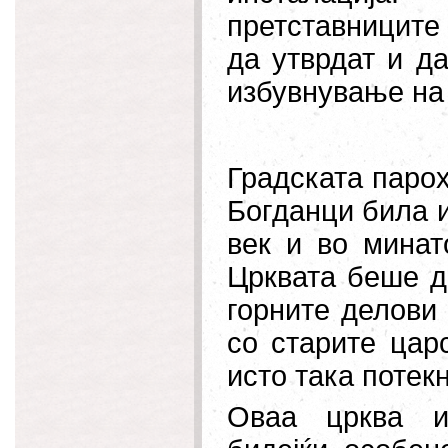
претставниците
да утврдат и да
избувнување на
Градската парох
Богданци била и
век и во минат
Црквата беше д
горните делови 
со старите цар
исто така потекн
Оваа црква и