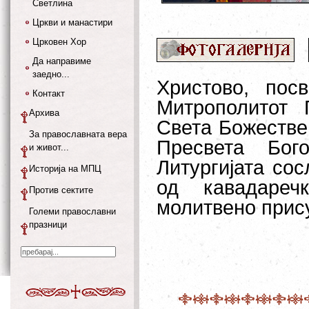
Светлина
Цркви и манастири
Црковен Хор
Да направиме
заедно...
Христово, пос
Контакт
Митрополитот 
Архива
Света Божествен
За православната вера
Пресвета Бог
и живот...
Литургијата со
Историја на МПЦ
од кавадареч
Против сектите
молитвено прису
Големи православни
празници