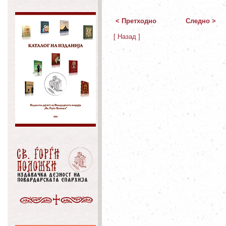
< Претходно
Следно >
[ Назад ]