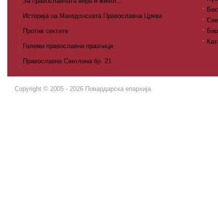
За православната вера и живот...
Бес
Историја на Македонската Православна Црква
Све
Против сектите
Био
Кат
Големи православни празници
Православна Светлина бр. 21
Copyright © 2005 - 2026 Повардарска епархија.