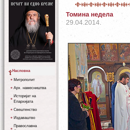
Томина недела
29.04.2014.
Насловна
Митрополит
Арх. намесништва
Историјат на
Епархијата
Свештенство
Издаваштво
Православна