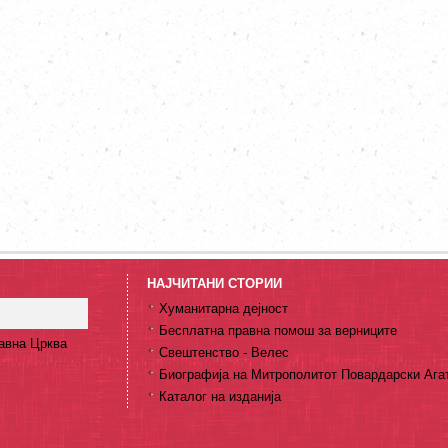
НАЈЧИТАНИ СТОРИИ
Хуманитарна дејност
Бесплатна правна помош за верниците
авна Црква
Свештенство - Велес
Биографија на Митрополитот Повардарски Ага
Каталог на изданија