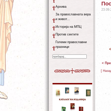
Пос
Архива
23.09.
За православната вера
и живот...
Историја на МПЦ
Против сектите
Големи православни
празници
< Пре
[ Наза