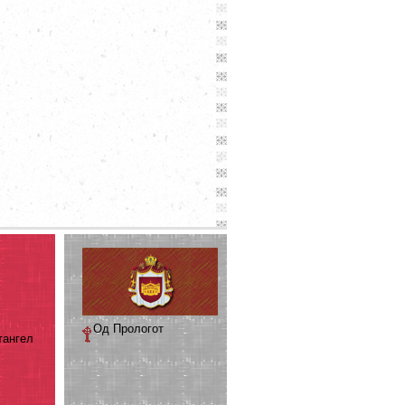
Од Прологот
тангел