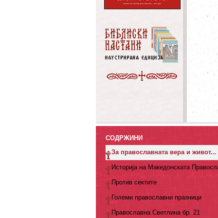
СОДРЖИНИ
За православната вера и живот...
Историја на Македонската Правосл
Против сектите
Големи православни празници
Православна Светлина бр. 21