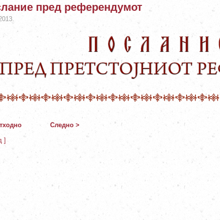
лание пред референдумот
2013.
тходно
Следно >
д ]