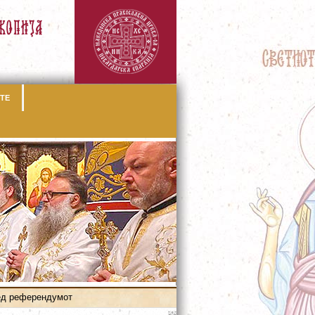
ТЕ
ед референдумот