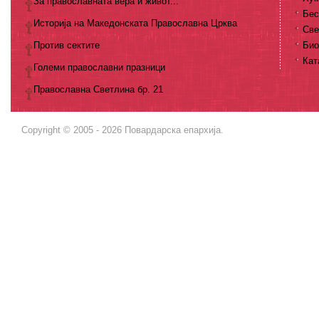
За православната вера и живот...
Бес
Историја на Македонската Православна Црква
Све
Против сектите
Био
Кат
Големи православни празници
Православна Светлина бр. 21
Copyright © 2005 - 2026 Повардарска епархија.