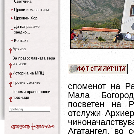
Светлина
Цркви и манастири
Црковен Хор
Да направиме
заедно...
Контакт
Архива
За православната вера
и живот...
Историја на МПЦ
Против сектите
споменот на Р
Големи православни
Мала Богород
празници
посветен на Р
отслужи Архиер
чиноначалству
Агатангел, во 