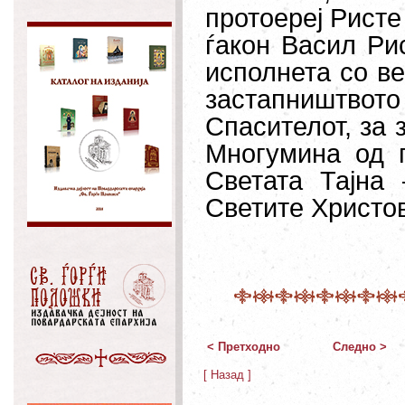
протоереј Ристе
ѓакон Васил Ри
исполнета со в
застапништвото 
Спасителот, за 
Многумина од п
Светата Тајна 
Светите Христо
< Претходно
Следно >
[ Назад ]