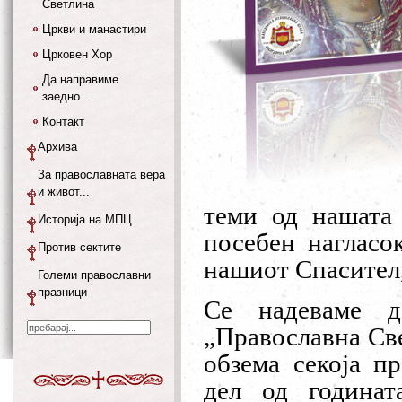
Светлина
Цркви и манастири
Црковен Хор
Да направиме
заедно...
Контакт
Архива
За православната вера
и живот...
теми од нашата 
Историја на МПЦ
посебен нагласо
Против сектите
нашиот Спасител,
Големи православни
празници
С
е надеваме 
„Православна Све
обзема секоја п
дел од годинат