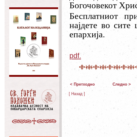
Богочовекот Хрис
Бесплатниот пр
најдете во сите
епархија.
pdf.
< Претходно
Следно >
[ Назад ]