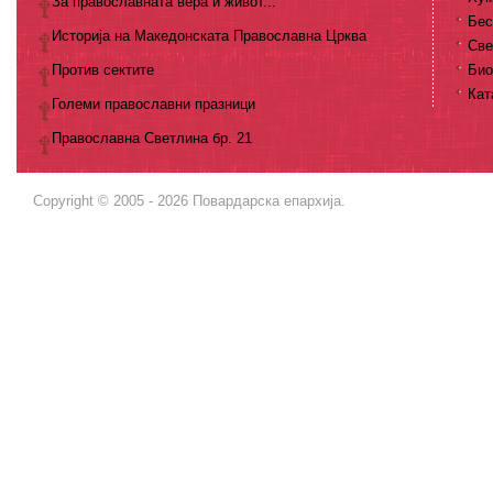
За православната вера и живот...
Бес
Историја на Македонската Православна Црква
Све
Против сектите
Био
Кат
Големи православни празници
Православна Светлина бр. 21
Copyright © 2005 - 2026 Повардарска епархија.