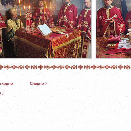
тходно
Следно >
д ]