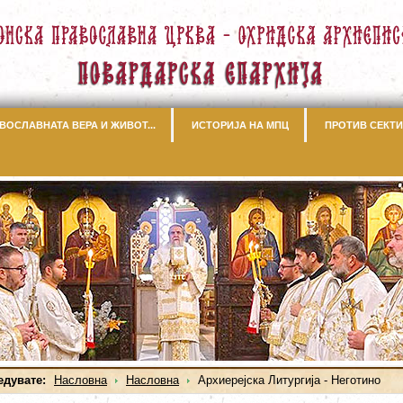
ВОСЛАВНАТА ВЕРА И ЖИВОТ...
ИСТОРИЈА НА МПЦ
ПРОТИВ СЕКТИ
едувате:
Насловна
Насловна
Архиерејска Литургија - Неготино