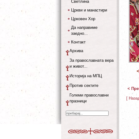
Светлина
Цркви и манастири
Црковен Хор
Да направиме
заедно...
Контакт
Архива
За православната вера
и живот...
Историја на МПЦ
Против сектите
< Пре
Големи православни
[ Наза
празници