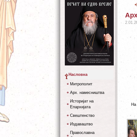
Арх
2.01.2
Насловна
Митрополит
Арх. намесништва
Историјат на
На
Епархијата
Свештенство
Издаваштво
Православна