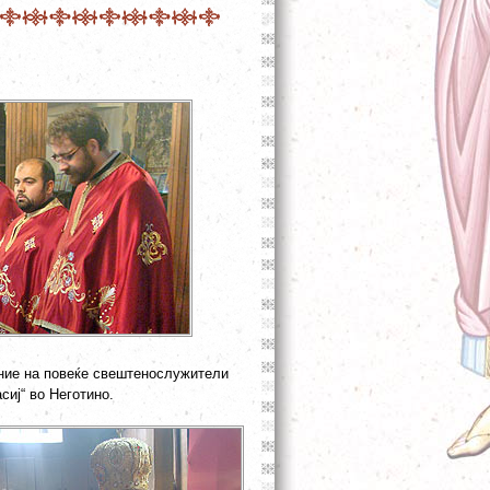
ение на повеќе свештенослужители
сиј“ во Неготино.